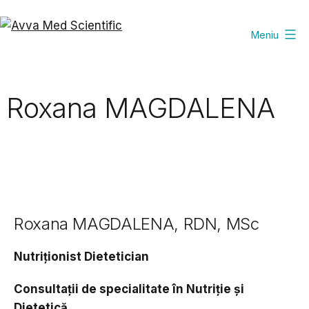
Sari
la
Meniu
Avva
conținut
Med
Scientific
Roxana MAGDALENA
Roxana MAGDALENA
, RDN, MSc
Nutriționist Dietetician
Consultații de specialitate în Nutriție și
Dietetică