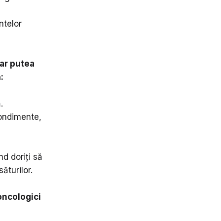
ntelor
-ar putea
:
.
condimente,
nd doriți să
ăturilor.
 oncologici