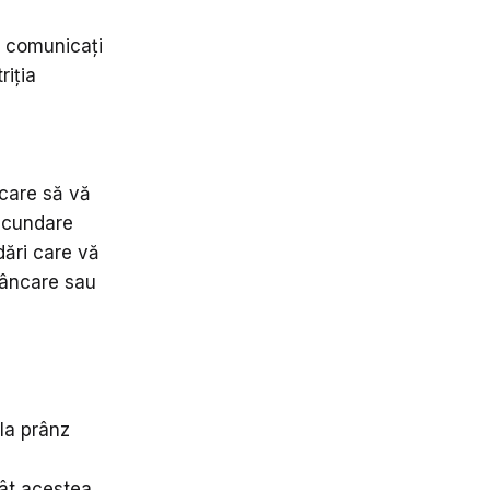
ă comunicați
riția
 care să vă
secundare
dări care vă
mâncare sau
la prânz
ncât acestea