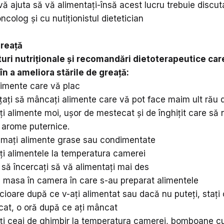
vă ajuta să vă alimentați-însă acest lucru trebuie discut
ncolog și cu nutiționistul dietetician
greaţă
uri nutriționale și recomandări dietoterapeutice car
 în a ameliora stările de greață:
limente care vă plac
țați să mâncați alimente care vă pot face maim ult rău 
 alimente moi, ușor de mestecat și de înghițit care să 
i arome puternice.
mați alimente grase sau condimentate
i alimentele la temperatura camerei
 să încercați să vă alimentați mai des
i masa în camera în care s-au preparat alimentele
picioare după ce v-ați alimentat sau dacă nu puteți, stați
icat, o oră după ce ați mâncat
i ceai de ghimbir la temperatura camerei, bomboane c