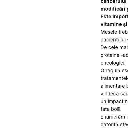
cancerului 
modificări 
Este import
vitamine și
Mesele trebu
pacientului 
De cele mai 
proteine -ac
oncologici.
O regulă ese
tratamentelo
alimentare 
vindeca sau
un impact ne
fața bolii.
Enumerăm ma
datorită efe