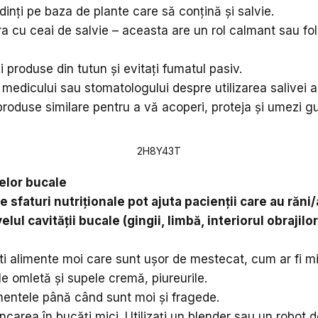
dinți pe baza de plante care să conțină și salvie.
ura cu ceai de salvie – aceasta are un rol calmant sau folo
.
ți produse din tutun și evitați fumatul pasiv.
medicului sau stomatologului despre utilizarea salivei ar
roduse similare pentru a vă acoperi, proteja și umezi gu
2H8Y43T
telor bucale
 sfaturi nutriționale pot ajuta pacienții care au răni
velul cavității bucale (gingii, limbă, interiorul obrajilor
 alimente moi care sunt ușor de mestecat, cum ar fi m
ăle omletă și supele cremă, piureurile.
imentele până când sunt moi și fragede.
ncarea în bucăți mici. Utilizați un blender sau un robot 