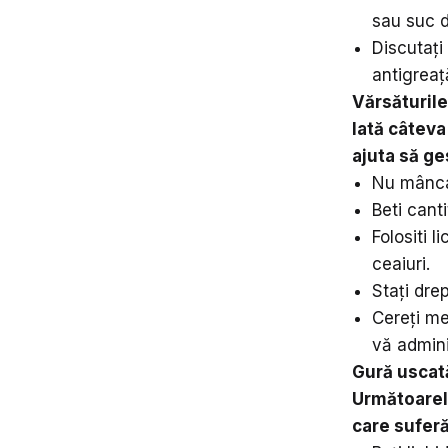
sau suc d
Discutaț
antigreaț
Vărsăturile
Iată câteva
ajuta să ge
Nu mâncaț
Beti cant
Folositi 
ceaiuri.
Stați dre
Cereți me
vă admini
Gură uscat
Următoarele
care suferă