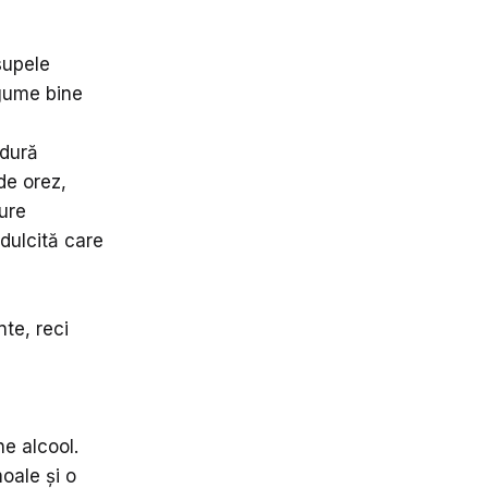
supele
egume bine
 dură
de orez,
dure
dulcită care
te, reci
ne alcool.
moale și o