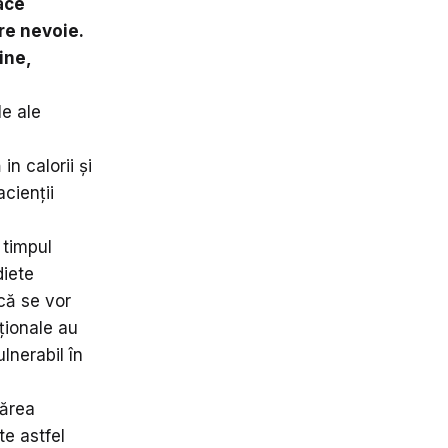
ace
are nevoie.
ine,
le ale
n calorii și
cienții
 timpul
diete
că se vor
ționale au
lnerabil în
părea
te astfel