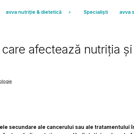
avva nutriție & dietetică
Specialiști
avva s
Deschide
meniul
re afectează nutriția și c
cologie
ele secundare ale cancerului sau ale tratamentului 