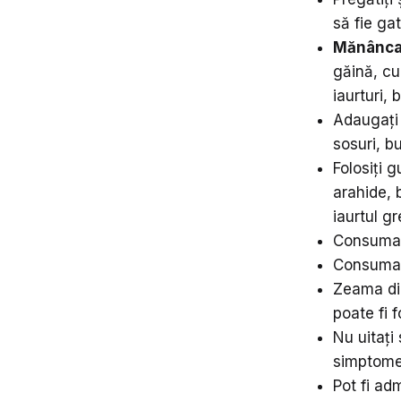
să fie g
Mănâncați
găină, cu
iaurturi, 
Adaugați 
sosuri, bu
Folosiți g
arahide, 
iaurtul gr
Consumați
Consumați
Zeama din
poate fi 
Nu uitați 
simptomel
Pot fi ad