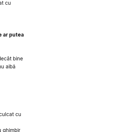
at cu
e ar putea
decât bine
nu aibă
 culcat cu
u ghimbir