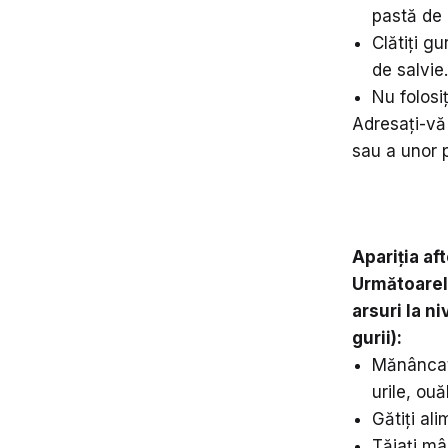
pastă de 
Clătiți g
de salvie
Nu folosi
Adresați-vă 
sau a unor p
Apariția af
Următoarele
arsuri la ni
gurii):
Mănâncati
urile, ou
Gătiți al
Tăiați mâ