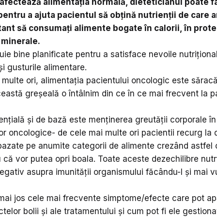
afectează alimentația normală, dieteticianul poate f
pentru a ajuta pacientul să obțină nutrienții de care 
ant să consumați alimente bogate în calorii, în prote
 minerale.
ie bine planificate pentru a satisface nevoile nutriționa
și gusturile alimentare.
multe ori, alimentația pacientului oncologic este săracă i
eastă greșeală o întâlnim din ce în ce mai frecvent la pa
nțială și de bază este menținerea greutății corporale în
r oncologice- de cele mai multe ori pacientii recurg la 
bazate pe anumite categorii de alimente crezând astfel 
 că vor putea opri boala. Toate aceste dezechilibre nutr
gativ asupra imunității organismului făcându-l și mai vu
i jos cele mai frecvente simptome/efecte care pot a
ctelor bolii și ale tratamentului și cum pot fi ele gestiona