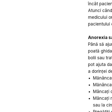
încât pacien
Atunci când
medicului on
pacientului 
Anorexia s
Până să ajun
poată ghida
bolii sau tr
pot ajuta d
a dorinței 
Mănâncați
Mănâncați
Mâncați c
Mâncați m
sau la ci
Pregătiți