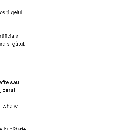
siți gelul
tificiale
ra și gâtul.
/afte sau
, cerul
ilkshake-
de bucătărie