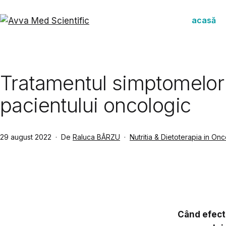
Sari
la
acasă
conținut
Avva
Med
Scientific
Tratamentul simptomelor ca
pacientului oncologic
Publicat
Din
29 august 2022
De
Raluca BÂRZU
Nutritia & Dietoterapia in On
categoria
Când efect