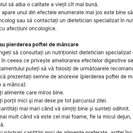
tul să aiba o calitate a vieții cît mai bună.
 apare unul din efectele enumerate mai jos este bine s
colog sau să contactați un dietetician specializat în nut
cu afecțiuni oncologice.
au pierderea poftei de mâncare
geți să consultați un nutriționist dietetician specializat
 în ceeea ce privește ameliorarea efectelor digestive 
atamentului puteți să vă folosiți de următoarele recoman
acă prezentați semne de anorexie (pierderea poftei de 
de a mânca):
 alimente care miros bine.
 porții mici și mai dese pe tot parcursul zilei.
antități mai mari când vă simțiți bine și sunteți odihnit.
ai mult când vă este cel mai foame, fie la micul dejun, 
nă.
 și păstrați cantități mici de alimente preferate, astfel î