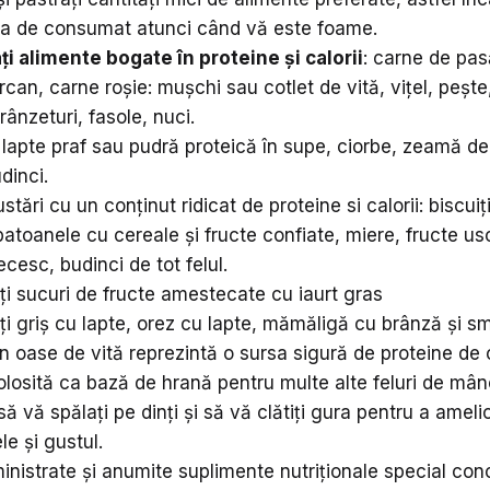
ata de consumat atunci când vă este foame.
 alimente bogate în proteine ​​și calorii
: carne de pas
rcan, carne roșie: mușchi sau cotlet de vită, vițel, pește
brânzeturi, fasole, nuci.
lapte praf sau pudră proteică în supe, ciorbe, zeamă de
dinci.
ustări cu un conținut ridicat de proteine si calorii: biscui
batoanele cu cereale și fructe confiate, miere, fructe us
ecesc, budinci de tot felul.
 sucuri de fructe amestecate cu iaurt gras
 griș cu lapte, orez cu lapte, mămăligă cu brânză și 
 oase de vită reprezintă o sursa sigură de proteine de c
folosită ca bază de hrană pentru multe alte feluri de mâ
să vă spălați pe dinți și să vă clătiți gura pentru a ameli
e și gustul.
ministrate și anumite suplimente nutriționale special co