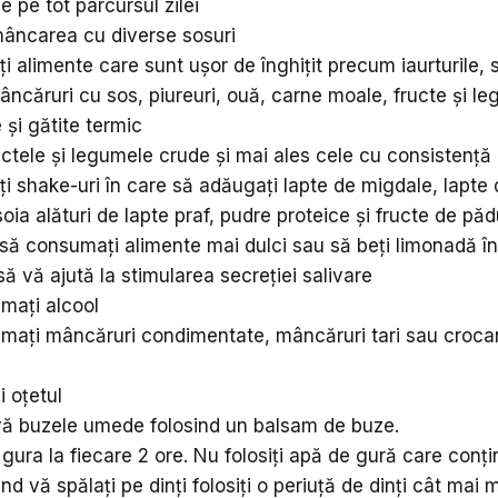
de pe tot parcursul zilei
mâncarea cu diverse sosuri
 alimente care sunt ușor de înghițit precum iaurturile, 
ncăruri cu sos, piureuri, ouă, carne moale, fructe și l
 și gătite termic
ructele și legumele crude și mai ales cele cu consistență
 shake-uri în care să adăugați lapte de migdale, lapte 
soia alături de lapte praf, pudre proteice și fructe de pă
 să consumați alimente mai dulci sau să beți limonadă în
să vă ajută la stimularea secreției salivare
mați alcool
ați mâncăruri condimentate, mâncăruri tari sau crocan
i oțetul
vă buzele umede folosind un balsam de buze.
ă gura la fiecare 2 ore. Nu folosiți apă de gură care conți
nd vă spălați pe dinți folosiți o periuță de dinți cât mai 