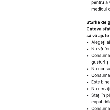
pentru a 
medicul o
Stările de 
Cateva sfat
să vă ajute
Alegeți a
Nu vă for
Consumați
gusturi ș
Nu consu
Consumaț
Este bine
Nu serviț
Stați în 
capul rid
Consumaț