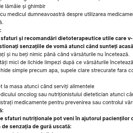
e lămâie și ghimbir
i cu medicul dumneavoastră despre utilizarea medicame
ă.
:
 sfaturi și recomandări dietoterapeutice utile care v
stionați senzațiile de vomă atunci când sunteți acasă
i și nu beți nimic până când vărsăturile nu încetează.
ități mici de lichide limpezi după ce vărsăturile încetează
lichide simple precum apa, supele clare strecurate fara 
pt la masa atunci când serviți alimentele
dicului oncolog sau nutriționistului dietetician atunci câ
strați medicamente pentru prevenirea sau controlul vărs
ă:
 sfaturi nutriționale pot veni în ajutorul pacienților
 de senzația de gură uscată: