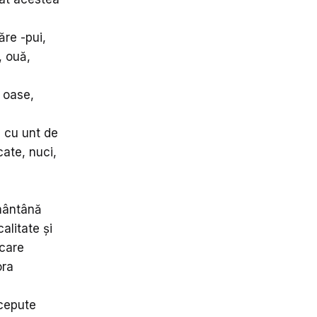
ăre -pui,
, ouă,
 oase,
ți cu unt de
cate, nuci,
smântână
alitate și
ncare
ora
ncepute