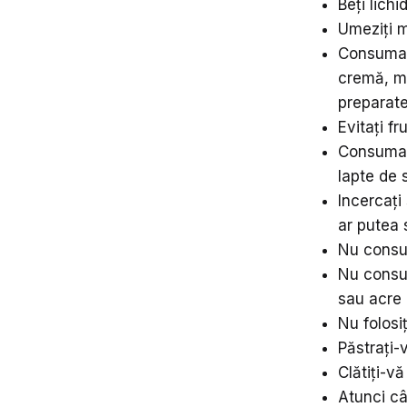
Beți lichi
Umeziți 
Consumați
cremă, mâ
preparate
Evitați f
Consumați
lapte de 
Incercați
ar putea 
Nu consu
Nu consum
sau acre
Nu folosiț
Păstrați-
Clătiți-v
Atunci câ