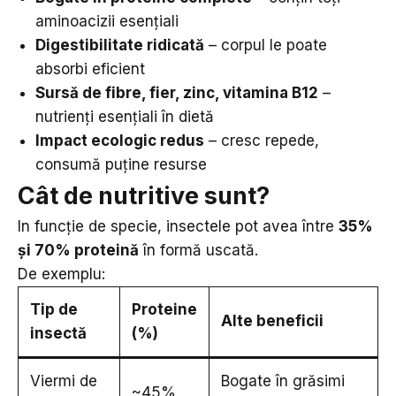
aminoacizii esențiali
Digestibilitate ridicată
– corpul le poate
absorbi eficient
Sursă de fibre, fier, zinc, vitamina B12
–
nutrienți esențiali în dietă
Impact ecologic redus
– cresc repede,
consumă puține resurse
Cât de nutritive sunt?
In funcție de specie, insectele pot avea între
35%
și 70% proteină
în formă uscată.
De exemplu:
Tip de
Proteine
Alte beneficii
insectă
(%)
Viermi de
Bogate în grăsimi
~45%