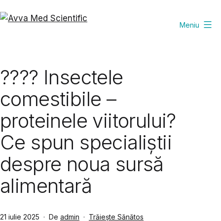
Sari
la
Meniu
Avva
conținut
Med
Scientific
???? Insectele
comestibile –
proteinele viitorului?
Ce spun specialiștii
despre noua sursă
alimentară
Publicat
Din
21 iulie 2025
De
admin
Trăiește Sănătos