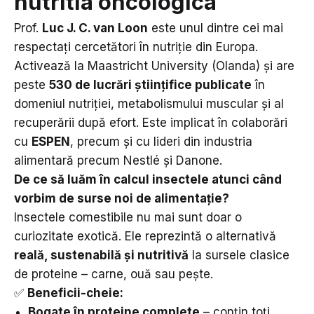
nutritia oncologica
Prof.
Luc J. C. van Loon
este unul dintre cei mai
respectați cercetători în nutriție din Europa.
Activează la Maastricht University (Olanda) și are
peste
530 de lucrări științifice publicate
în
domeniul nutriției, metabolismului muscular și al
recuperării după efort. Este implicat în colaborări
cu
ESPEN
, precum și cu lideri din industria
alimentară precum Nestlé și Danone.
De ce să luăm în calcul insectele atunci când
vorbim de surse noi de alimentație?
Insectele comestibile nu mai sunt doar o
curiozitate exotică. Ele reprezintă o alternativă
reală, sustenabilă și nutritivă
la sursele clasice
de proteine – carne, ouă sau pește.
✅
Beneficii-cheie:
Bogate în proteine complete
– conțin toți