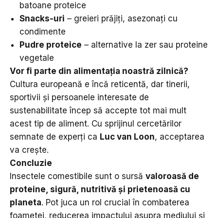
batoane proteice
Snacks-uri
– greieri prăjiți, asezonați cu
condimente
Pudre proteice
– alternative la zer sau proteine
vegetale
Vor fi parte din alimentația noastră zilnică?
Cultura europeană e încă reticentă, dar tinerii,
sportivii și persoanele interesate de
sustenabilitate încep să accepte tot mai mult
acest tip de aliment. Cu sprijinul cercetărilor
semnate de experți ca
Luc van Loon
, acceptarea
va crește.
Concluzie
Insectele comestibile sunt o sursă
valoroasă de
proteine, sigură, nutritivă și prietenoasă cu
planeta
. Pot juca un rol crucial în combaterea
foametei, reducerea impactului asupra mediului și