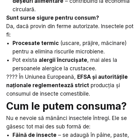
deșeuri alimentare
– contribuind la economia
circulară.
Sunt surse sigure pentru consum?
Da, dacă provin din ferme autorizate. Insectele pot
fi:
Procesate termic
(uscare, prăjire, măcinare)
pentru a elimina riscurile microbiene.
Pot exista
alergii încrucișate
, mai ales la
persoanele alergice la crustacee.
???? În Uniunea Europeană,
EFSA și autoritățile
naționale reglementează strict
producția și
consumul de insecte comestibile.
Cum le putem consuma?
Nu e nevoie să mănânci insectele întregi. Ele se
găsesc tot mai des sub formă de:
Făină de insecte
– se adaugă în pâine, paste,