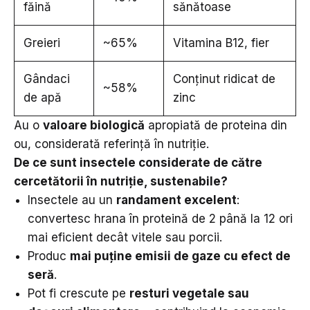
făină
sănătoase
Greieri
~65%
Vitamina B12, fier
Gândaci
Conținut ridicat de
~58%
de apă
zinc
Au o
valoare biologică
apropiată de proteina din
ou, considerată referință în nutriție.
De ce sunt insectele considerate de către
cercetătorii în nutriție, sustenabile?
Insectele au un
randament excelent
:
convertesc hrana în proteină de 2 până la 12 ori
mai eficient decât vitele sau porcii.
Produc
mai puține emisii de gaze cu efect de
seră
.
Pot fi crescute pe
resturi vegetale sau