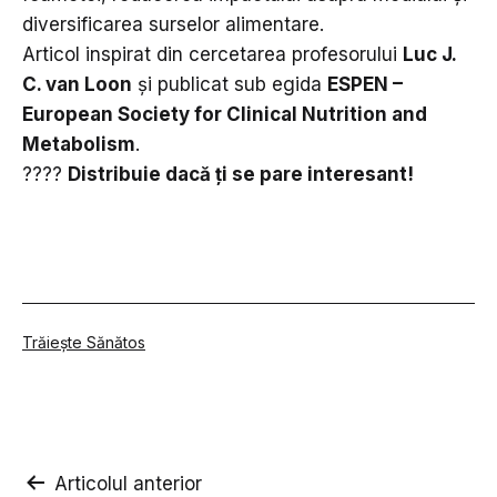
diversificarea surselor alimentare.
Articol inspirat din cercetarea profesorului
Luc J.
C. van Loon
și publicat sub egida
ESPEN –
European Society for Clinical Nutrition and
Metabolism
.
????
Distribuie dacă ți se pare interesant!
Din
Trăiește Sănătos
categoria
Navigare
Articolul anterior