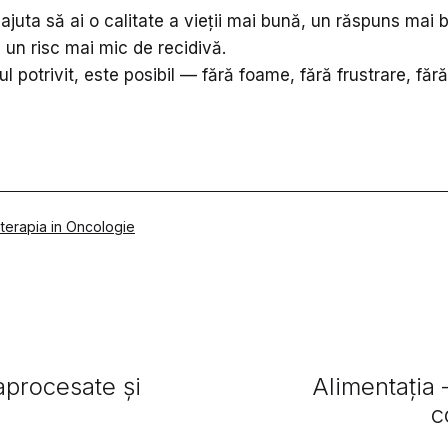
ajuta să ai o calitate a vieții mai bună, un răspuns mai 
 un risc mai mic de recidivă.
nul potrivit, este posibil — fără foame, fără frustrare, făr
toterapia in Oncologie
aprocesate și
Alimentația 
c