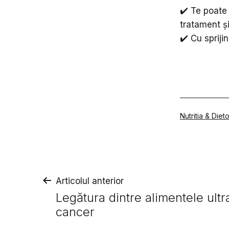
✔️ Te poate 
tratament și
✔️ Cu spriji
Din
Nutritia & Die
categoria
Navigare
Articolul anterior
Legătura dintre alimentele ultr
în
cancer