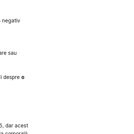
a negativ
lare sau
 Ci despre
o
25, dar acest
ia corporală