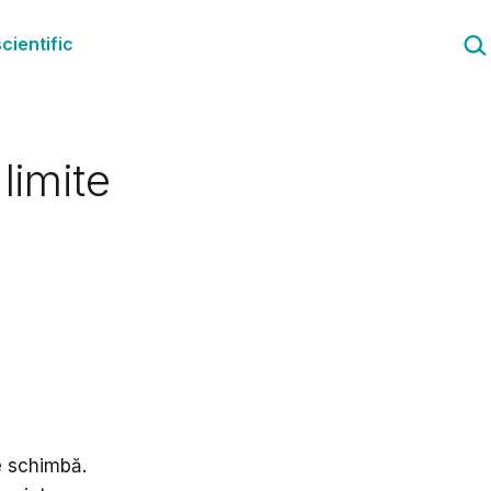
Cau
cientific
limite
e schimbă.