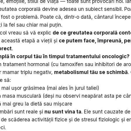
, emoțiile, stilul de viață — toate sunt provocări noi. Iar
eutatea corporală devine adesea un subiect sensibil. Po
 fost o problemă. Poate că, dintr-o dată, cântarul începe
 la fel sau chiar mai puțin.
icol vreau să vă explic
de ce greutatea corporală con
 această etapă a vieții și
ce putem face, împreună, pe
orect
.
plă în corpul tău în timpul tratamentului oncologic?
în tratament hormonal (cu tamoxifen sau inhibitori de ar
r mamar triplu negativ,
metabolismul tău se schimbă
.
e să:
mai ușor grăsimea (mai ales în jurul taliei)
n masa musculară (deși nu observi neapărat asta pe cân
 mai greu la dietă sau mișcare
mbări sunt reale și
nu sunt vina ta
. Ele sunt cauzate de
de scăderea activității fizice și de stresul fiziologic și 
ci.