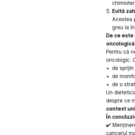
chimioter
Evită zah
Acestea p
greu la î
De ce este 
oncologică
Pentru că ne
oncologic. C
de spriji
de monito
de o stra
Un dietetic
despre ce m
context un
În concluzi
✔️ Menținer
cancerul m