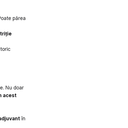
 Poate părea
riție
toric
te. Nu doar
n acest
adjuvant
în