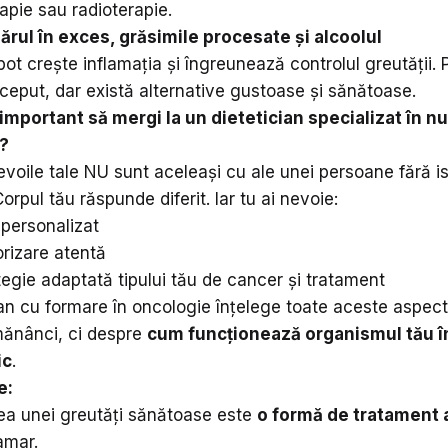
apie sau radioterapie.
ărul în exces, grăsimile procesate și alcoolul
ot crește inflamația și îngreunează controlul greutății.
nceput, dar există alternative gustoase și sănătoase.
important să mergi la un dietetician specializat în nut
?
voile tale NU sunt aceleași cu ale unei persoane fără is
orpul tău răspunde diferit. Iar tu ai nevoie:
n personalizat
rizare atentă
tegie adaptată tipului tău de cancer și tratament
ian cu formare în oncologie înțelege toate aceste aspec
ănânci, ci despre
cum funcționează organismul tău î
ic
.
e:
ea unei greutăți sănătoase este
o formă de tratament 
amar.