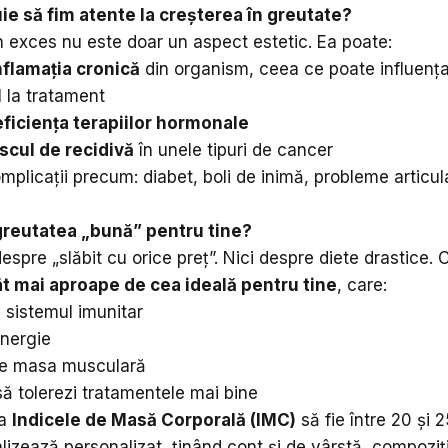
ie să fim atente la creșterea în greutate?
n exces nu este doar un aspect estetic. Ea poate:
nflamația cronică
din organism, ceea ce poate influenț
 la tratament
ficiența terapiilor hormonale
scul de recidivă
în unele tipuri de cancer
plicații precum: diabet, boli de inimă, probleme articu
greutatea „bună” pentru tine?
spre „slăbit cu orice preț”. Nici despre diete drastice.
t mai aproape de cea ideală pentru tine
, care:
e sistemul imunitar
energie
ine masa musculară
să tolerezi tratamentele mai bine
ca
Indicele de Masă Corporală (IMC)
să fie între 20 și 
lizează personalizat, ținând cont și de vârstă, compoziț