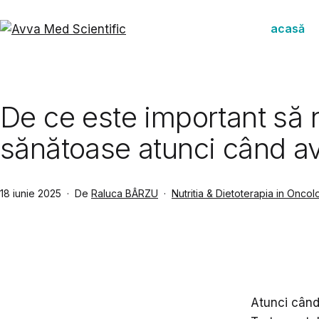
Sari
la
acasă
conținut
Avva
Med
Scientific
De ce este important să 
sănătoase atunci când 
Publicat
Din
18 iunie 2025
De
Raluca BÂRZU
Nutritia & Dietoterapia in Oncol
categoria
Atunci când