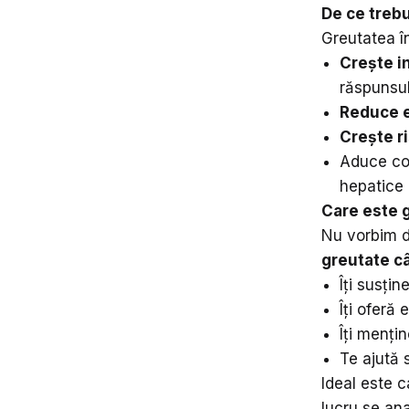
De ce trebu
Greutatea î
Crește i
răspunsul
Reduce e
Crește ri
Aduce com
hepatice
Care este 
Nu vorbim de
greutate câ
Îți susțin
Îți oferă 
Îți menț
Te ajută 
Ideal este 
lucru se ana