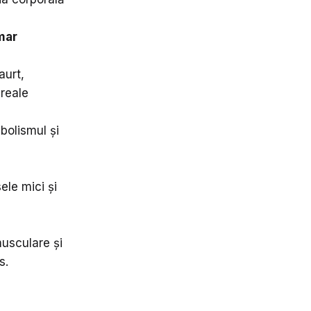
mar
aurt,
ereale
bolismul și
ele mici și
musculare și
s.