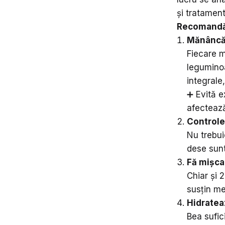
și tratamen
Recomandăr
Mănâncă 
Fiecare m
leguminoa
integrale
➕ Evită e
afectează
Controle
Nu trebui
dese sunt
Fă mișca
Chiar și 
susțin me
Hidratea
Bea sufic