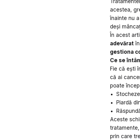
Tratamentele
acestea, gr
înainte nu a
deși mâncați
În acest art
adevărat
în
gestiona c
Ce se întâm
Fie că ești 
că ai cance
poate încep
Stocheze 
Piardă di
Răspundă
Aceste schi
tratamente, 
prin care tre