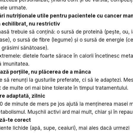
tele urmate.
i nutriționale utile pentru pacientele cu cancer ma
echilibrat, nu restrictiv
asă trebuie să conțină: o sursă de proteină (pește, ou, i
se), o sursă de fibre (legume) și o sursă de energie (c
, grăsimi sănătoase).
xtremele: dietele foarte sărace în calorii încetinesc meta
 imunitatea.
ază porțiile, nu plăcerea de a mânca
e să renunți la gusturile preferate, ci să le adaptezi. Mes
 de multe ori mai bine tolerate în timpul tratamentului.
re adaptată, zilnic
20 de minute de mers pe jos ajută la menținerea masei 
tabolismul. Mușchii activi ard mai mult, chiar și în repau
ză-te corect
iente lichide (apă, supe, ceaiuri), mai ales dacă urmezi