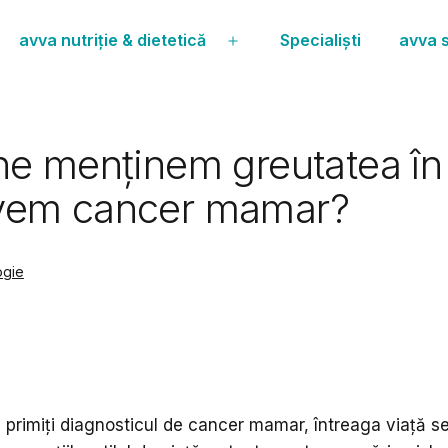
avva nutriție & dietetică
Specialiști
avva s
Deschide
meniul
ne menținem greutatea în 
avem cancer mamar?
ogie
 primiți diagnosticul de cancer mamar, întreaga viață s