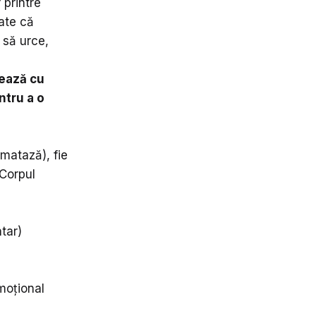
 printre
ate că
 să urce,
tează cu
ntru a o
omatază), fie
 Corpul
tar)
emoțional