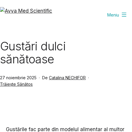
Sari
la
Meniu
Avva
conținut
Med
Scientific
Gustări dulci
sănătoase
Publicat
27 noiembrie 2025
De
Catalina NECHIFOR
Din
Trăiește Sănătos
categoria
Gustările fac parte din modelul alimentar al multor