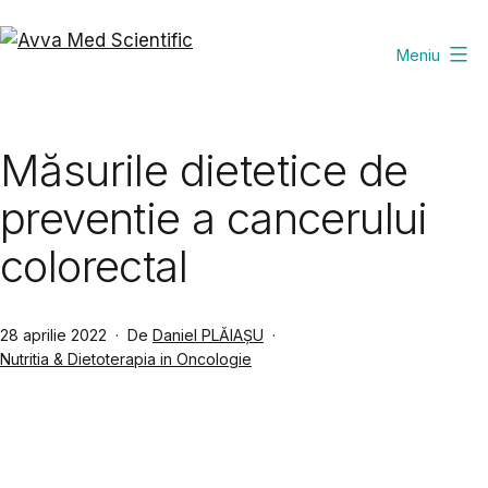
Sari
la
Meniu
Avva
conținut
Med
Scientific
Măsurile dietetice de
preventie a cancerului
colorectal
Publicat
28 aprilie 2022
De
Daniel PLĂIAȘU
Din
Nutritia & Dietoterapia in Oncologie
categoria