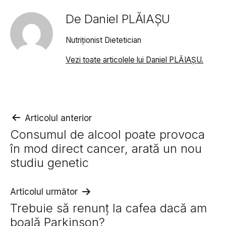
De Daniel PLĂIAȘU
Nutriționist Dietetician
Vezi toate articolele lui Daniel PLĂIAȘU.
Navigare
Articolul anterior
Consumul de alcool poate provoca
în
în mod direct cancer, arată un nou
articole
studiu genetic
Articolul următor
Trebuie să renunț la cafea dacă am
boală Parkinson?