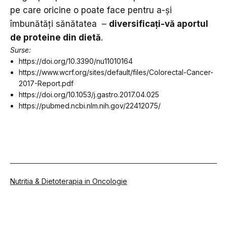
pe care oricine o poate face pentru a-și
îmbunătăți sănătatea –
diversificați-vă aportul
de proteine din dietă
.
Surse:
https://doi.org/10.3390/nu11010164
https://www.wcrf.org/sites/default/files/Colorectal-Cancer-
2017-Report.pdf
https://doi.org/10.1053/j.gastro.2017.04.025
https://pubmed.ncbi.nlm.nih.gov/22412075/
Din
Nutritia & Dietoterapia in Oncologie
categoria