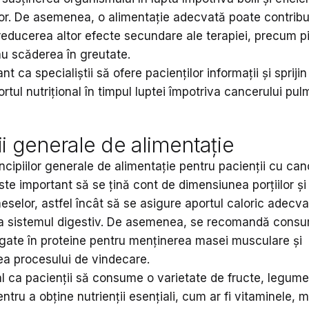
or. De asemenea, o alimentație adecvată poate contribui
 reducerea altor efecte secundare ale terapiei, precum p
au scăderea în greutate.
nt ca specialiștii să ofere pacienților informații și sprijin
rtul nutrițional în timpul luptei împotriva cancerului pul
ii generale de alimentație
incipiilor generale de alimentație pentru pacienții cu can
te important să se țină cont de dimensiunea porțiilor și
selor, astfel încât să se asigure aportul caloric adecvat
ta sistemul digestiv. De asemenea, se recomandă consu
gate în proteine pentru menținerea masei musculare și
ea procesului de vindecare.
al ca pacienții să consume o varietate de fructe, legume
entru a obține nutrienții esențiali, cum ar fi vitaminele, m