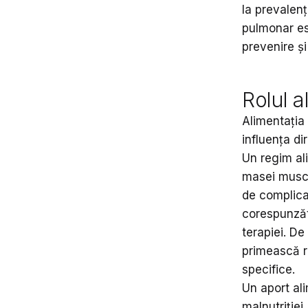
la prevalen
pulmonar es
prevenire ș
Rolul a
Alimentația
influența dir
Un regim ali
masei muscul
de complica
corespunzăt
terapiei. D
primească r
specifice.
Un aport ali
malnutriției