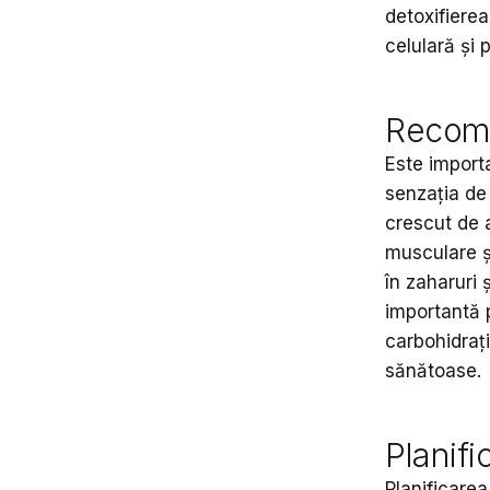
detoxifierea
celulară și 
Recoma
Este importa
senzația d
crescut de 
musculare ș
în zaharuri
importantă p
carbohidrați
sănătoase.
Planif
Planificarea