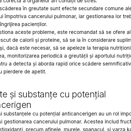
 corectă a organelor ăn condiții de stres.
 scăderea în greutate sunt efecte secundare comune al
i împotriva cancerului pulmonar, iar gestionarea lor treb
 îngrijirea pacienților.
stiona aceste probleme, este recomandat să se ofere a
scut de calorii și proteine, să se ia în considerare supli
 și, dacă este necesar, să se apeleze la terapia nutriționi
 monitorizarea periodică a greutății și aportului nutriț
tru a detecta și aborda rapid orice scădere semnificativ
 pierdere de apetit.
e și substanțe cu potențial
ncerigen
i substanțele cu potențial anticancerigen au un rol impo
și gestionarea cancerului pulmonar. Acestea includ fruc
tioxidanți, precum afinele, murele, spanacul, și varza ka