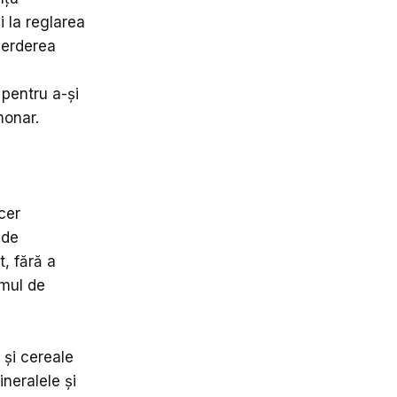
 la reglarea
ierderea
 pentru a-și
monar.
cer
 de
, fără a
mul de
 și cereale
ineralele și