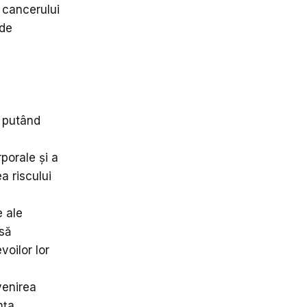
 cancerului
 de
, putând
porale și a
a riscului
e ale
 să
oilor lor
venirea
nța