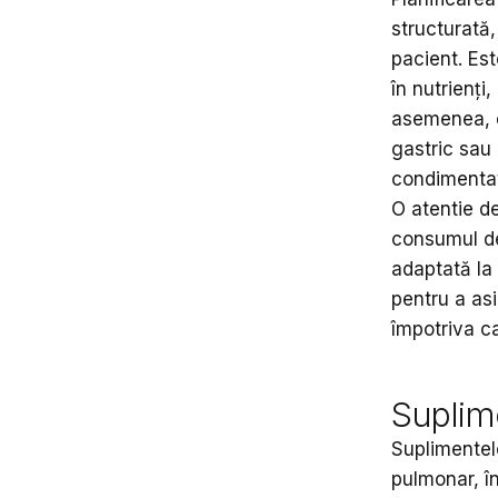
structurată,
pacient. Es
în nutrienți
asemenea, e
gastric sau 
condimenta
O atentie de
consumul de 
adaptată la 
pentru a asi
împotriva c
Suplim
Suplimentel
pulmonar, în