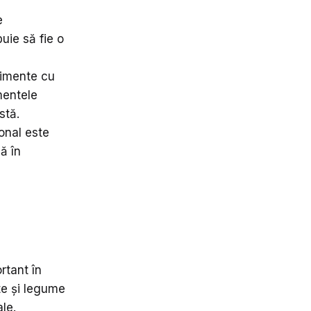
e
uie să fie o
limente cu
mentele
stă.
ional este
ă în
rtant în
te și legume
le.