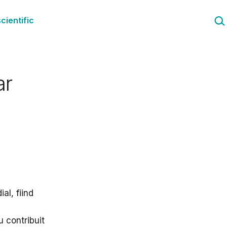
Cau
cientific
ar
al, fiind
u contribuit