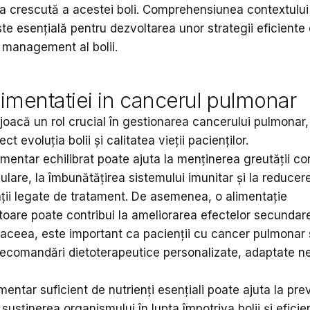
ța crescută a acestei boli. Comprehensiunea contextului
te esențială pentru dezvoltarea unor strategii eficiente
i management al bolii.
limentatiei in cancerul pulmonar
 joacă un rol crucial în gestionarea cancerului pulmonar
ect evoluția bolii și calitatea vieții pacienților.
mentar echilibrat poate ajuta la menținerea greutății cor
are, la îmbunătățirea sistemului imunitar și la reducere
ții legate de tratament. De asemenea, o alimentație
oare poate contribui la ameliorarea efectelor secundar
e aceea, este important ca pacienții cu cancer pulmonar
ecomandări dietoterapeutice personalizate, adaptate nev
mentar suficient de nutrienți esențiali poate ajuta la pre
, susținerea organismului în lupta împotriva bolii și eficie