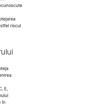
recunoscute
otejarea
stfel riscul
rului
oteja
venirea
, E,
mului
 în
a