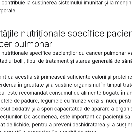
e contribuie la susținerea sistemului imunitar și la menți
rporale.
ățile nutriționale specifice pacien
cer pulmonar
 nutriționale specifice pacienților cu cancer pulmonar va
tadiul bolii, tipul de tratament și starea generală de săn
nt ca aceștia să primească suficiente calorii și protein
derea în greutate și a sustine organismul în timpul trat
, este recomandat consumul de alimente bogate în ant
uctele de pădure, legumele cu frunze verzi și nuci, pentr
esul oxidativ și a spori capacitatea de apărare a organi
fecțiunilor. De asemenea, este important ca pacienții să
t de lichide, pentru a preveni deshidratarea și a susțin