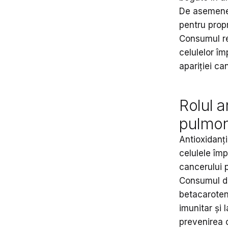
De asemenea
pentru propr
Consumul re
celulelor îm
apariției ca
Rolul a
pulmo
Antioxidanți
celulele împ
cancerului 
Consumul de
betacarotenu
imunitar și 
prevenirea 