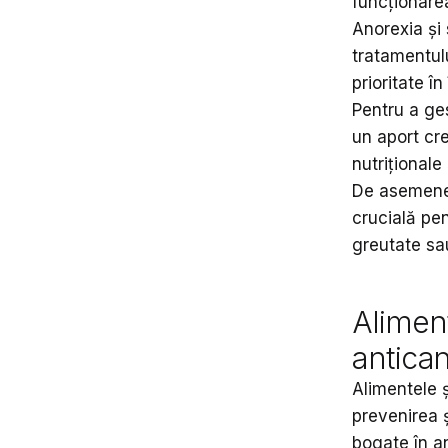
funcționarea
Anorexia și
tratamentulu
prioritate în
Pentru a ge
un aport cre
nutriționale
De asemenea,
crucială pen
greutate sau
Aliment
antica
Alimentele ș
prevenirea 
bogate în an