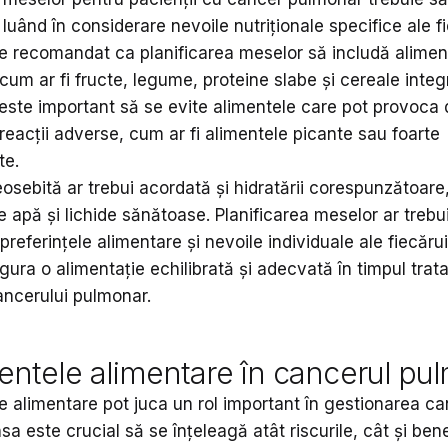
 luând în considerare nevoile nutriționale specifice ale f
te recomandat ca planificarea meselor să includă alime
, cum ar fi fructe, legume, proteine slabe și cereale integ
ste important să se evite alimentele care pot provoca 
reacții adverse, cum ar fi alimentele picante sau foarte
te.
osebită ar trebui acordată și hidratării corespunzătoare,
apă și lichide sănătoase. Planificarea meselor ar trebui
preferințele alimentare și nevoile individuale ale fiecăru
gura o alimentație echilibrată și adecvată în timpul trat
ancerului pulmonar.
entele alimentare în cancerul pu
e alimentare pot juca un rol important în gestionarea ca
sa este crucial să se înțeleagă atât riscurile, cât și bene