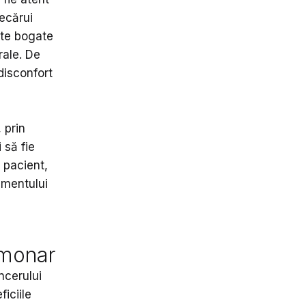
iecărui
nte bogate
rale. De
disconfort
 prin
 să fie
i pacient,
amentului
lmonar
ncerului
ficiile