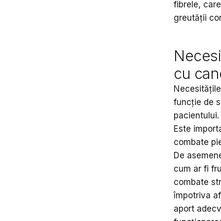
fibrele, car
greutății co
Necesit
cu can
Necesitățile
funcție de s
pacientului.
Este importa
combate pier
De asemenea
cum ar fi fr
combate str
împotriva a
aport adecva