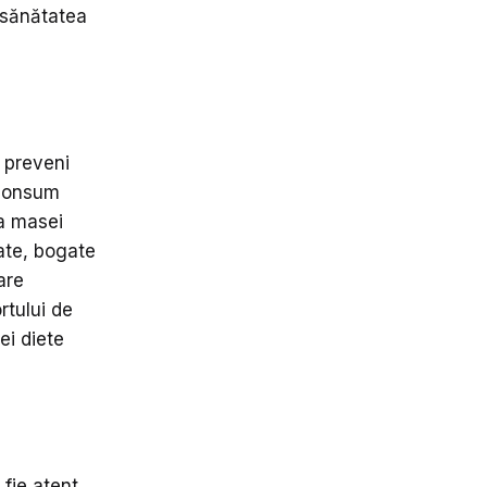
 sănătatea
 preveni
 consum
ea masei
ate, bogate
are
rtului de
ei diete
fie atent