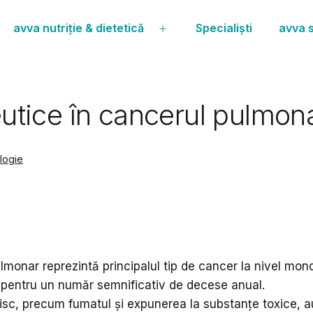
avva nutriție & dietetică
Specialiști
avva s
Deschide
meniul
utice în cancerul pulmon
ologie
monar reprezintă principalul tip de cancer la nivel mondi
 pentru un număr semnificativ de decese anual.
risc, precum fumatul și expunerea la substanțe toxice, a