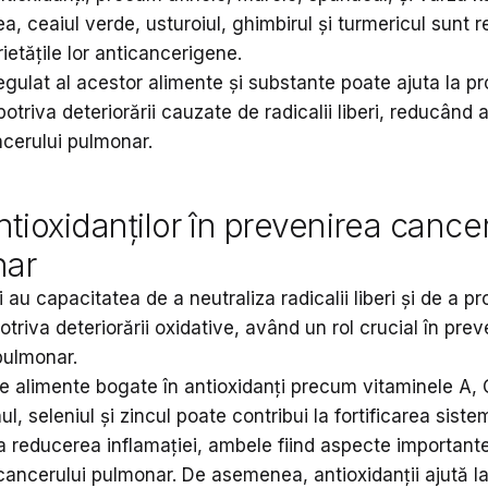
, ceaiul verde, usturoiul, ghimbirul și turmericul sunt 
ietățile lor anticancerigene.
gulat al acestor alimente și substante poate ajuta la pr
potriva deteriorării cauzate de radicalii liberi, reducând a
ncerului pulmonar.
ntioxidanților în prevenirea cance
nar
i au capacitatea de a neutraliza radicalii liberi și de a pr
otriva deteriorării oxidative, având un rol crucial în pre
pulmonar.
 alimente bogate în antioxidanți precum vitaminele A, C
l, seleniul și zincul poate contribui la fortificarea siste
la reducerea inflamației, ambele fiind aspecte importante
cancerului pulmonar. De asemenea, antioxidanții ajută l