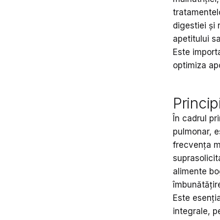
tratamentel
digestiei și
apetitului s
Este importa
optimiza apo
Princip
În cadrul pr
pulmonar, es
frecvența me
suprasolici
alimente bo
îmbunătățir
Este esenți
integrale, p