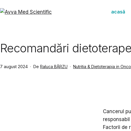
Sari
la
acasă
conținut
Avva
Med
Scientific
Recomandări dietoterape
Publicat
Din
7 august 2024
De
Raluca BÂRZU
Nutritia & Dietoterapia in Onc
categoria
Cancerul pul
responsabil
Factorii de 