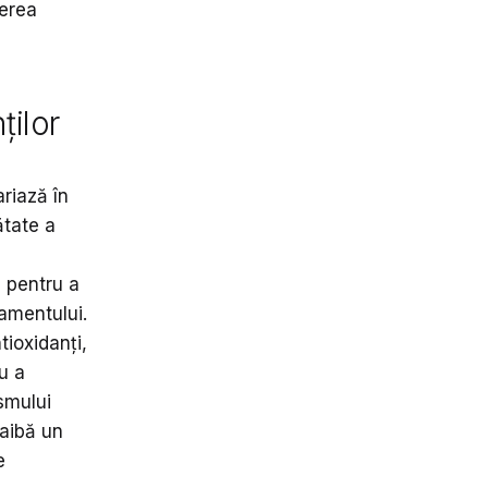
nerea
ților
riază în
ătate a
e pentru a
amentului.
ioxidanți,
u a
smului
 aibă un
e