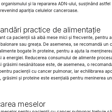
 organismului și la repararea ADN-ului, susținând astfel
prevenind apariția celulelor canceroase.
ndări practice de alimentație
nt ca pacienții să aibă mese mici și frecvente, pentru a
e balonare sau greața. De asemenea, se recomandă un
alimente bogate în proteine, pentru a ajuta la menținer
i a energiei. Reducerea consumului de alimente proces
 și grăsimi nesănătoase este, de asemenea, o recomand
entru pacienții cu cancer pulmonar, iar echilibrarea apo
, grăsimi și proteine este esențială pentru meninerea un
icarea meselor
 meselor pentru pacienții cu cancer pulmonar trebuie să 