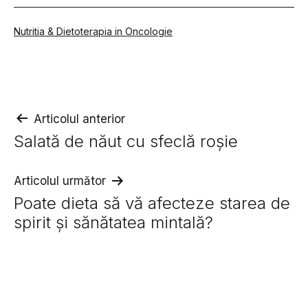
Din
Nutritia & Dietoterapia in Oncologie
categoria
Navigare
Articolul anterior
Salată de năut cu sfeclă roșie
în
articole
Articolul următor
Poate dieta să vă afecteze starea de
spirit și sănătatea mintală?