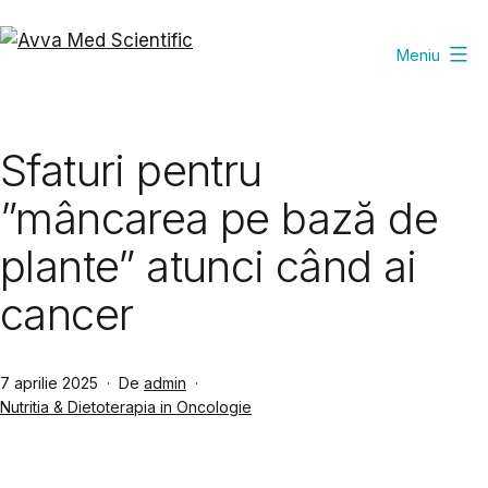
Sari
la
Meniu
Avva
conținut
Med
Scientific
Sfaturi pentru
”mâncarea pe bază de
plante” atunci când ai
cancer
Publicat
7 aprilie 2025
De
admin
Din
Nutritia & Dietoterapia in Oncologie
categoria