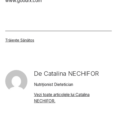
www.goodrx.com
Din
Trăiește Sănătos
categoria
De Catalina NECHIFOR
Nutriționist Dietetician
Vezi toate articolele lui Catalina
NECHIFOR.