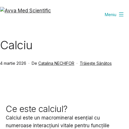
Sari
la
Meniu
Avva
conținut
Med
Scientific
Calciu
Publicat
Din
4 martie 2026
De
Catalina NECHIFOR
Trăiește Sănătos
categoria
Ce este calciul?
Calciul este un macromineral esențial cu
numeroase interacțiuni vitale pentru funcțiile