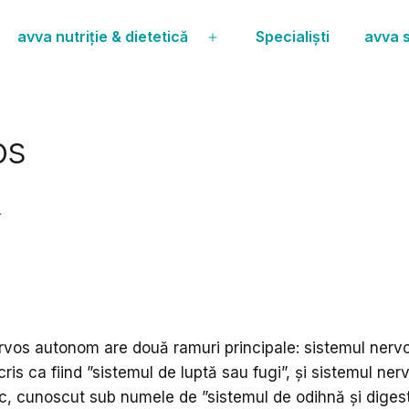
avva nutriție & dietetică
Specialiști
avva s
Deschide
meniul
os
e
rvos autonom are două ramuri principale: sistemul nervo
is ca fiind ”sistemul de luptă sau fugi”, și sistemul ner
c, cunoscut sub numele de ”sistemul de odihnă și digesti