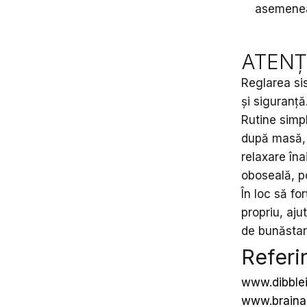
asemenea,
ATENȚI
Reglarea si
și siguranță
Rutine simpl
după masă, 
relaxare îna
oboseală, p
În loc să fo
propriu, aju
de bunăstare
Referi
www.dibblei
www.braina