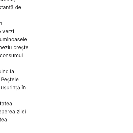
stantă de
în
 verzi
eguminoasele
neziu crește
n consumul
ind la
 Peștele
 ușurință în
itatea
eperea zilei
atea