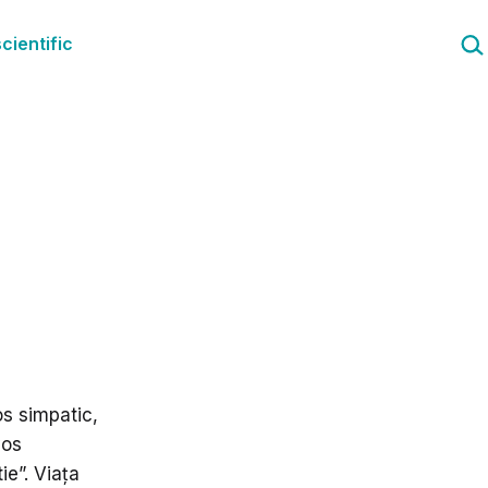
Cau
cientific
s simpatic,
vos
e”. Viața