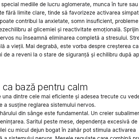
special mediile de lucru aglomerate, munca în ture sau a
 fără limite clare, tinde să favorizeze activarea simpati
poate contribui la anxietate, somn insuficient, probleme
zechilibru al glicemiei și reactivitate emoțională. Sprijini
nervos nu înseamnă eliminarea completă a stresului. Stre
ă a vieții. Mai degrabă, este vorba despre creșterea cap
 de a reveni la o stare de siguranță și echilibru după ap
a ca bază pentru calm
e una dintre cele mai eficiente și adesea trecute cu ved
e a susține reglarea sistemului nervos.
zahărului din sânge este fundamental. Un creier subalime
nințarea. Saritul peste mese, dependența excesivă de
lei cu micul dejun bogat în zahăr pot stimula activarea
ă a sistemului nervos. Mesele regulate care combină pr