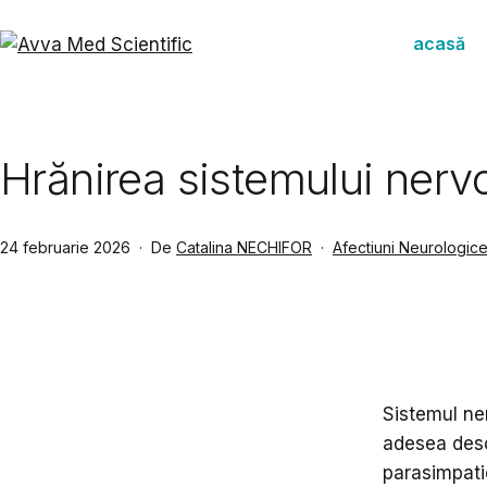
Sari
la
acasă
conținut
Avva
Med
Scientific
Hrănirea sistemului nerv
Publicat
Din
24 februarie 2026
De
Catalina NECHIFOR
Afectiuni Neurologic
categoria
Sistemul ne
adesea descr
parasimpati