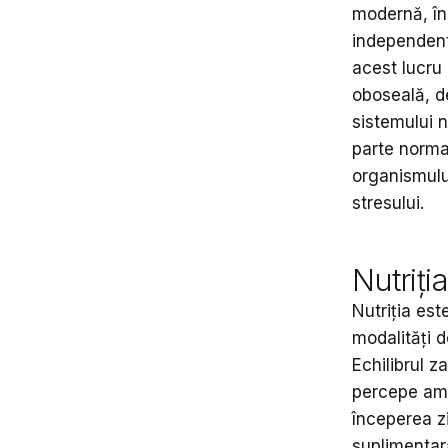
modernă, în 
independente
acest lucru 
oboseală, de
sistemului 
parte normal
organismului
stresului.
Nutriți
Nutriția est
modalități d
Echilibrul 
percepe ame
începerea zi
suplimentar