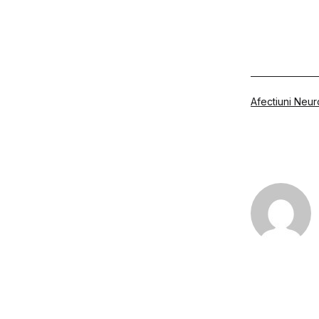
Din
Afectiuni Neur
categoria