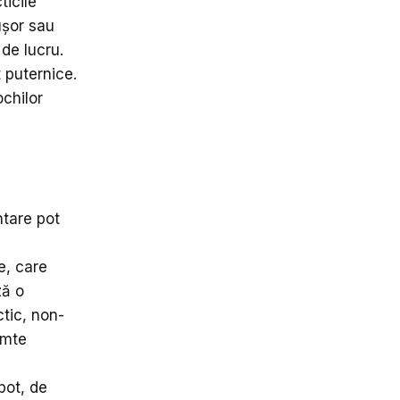
ticile
ușor sau
 de lucru.
 puternice.
ochilor
ntare pot
e, care
ză o
ctic, non-
imte
pot, de