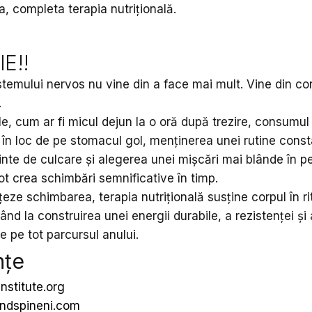
 completa terapia nutrițională.
E!!
stemului nervos nu vine din a face mai mult. Vine din c
.
e, cum ar fi micul dejun la o oră după trezire, consumul
în loc de pe stomacul gol, menținerea unei rutine cons
inte de culcare și alegerea unei mișcări mai blânde în p
ot crea schimbări semnificative în timp.
rțeze schimbarea, terapia nutrițională susține corpul în r
tând la construirea unei energii durabile, a rezistenței și 
 pe tot parcursul anului.
nțe
nstitute.org
ndspineni.com