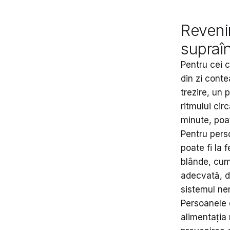
Reveni
supraî
Pentru cei 
din zi cont
trezire, un 
ritmului cir
minute, poat
Pentru pers
poate fi la 
blânde, cum 
adecvată, de
sistemul ne
Persoanele 
alimentația 