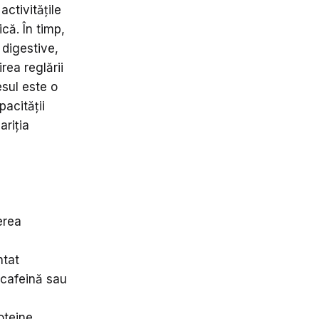
ctivitățile
că. În timp,
 digestive,
rea reglării
sul este o
acității
ariția
erea
ntat
 cafeină sau
oteine,