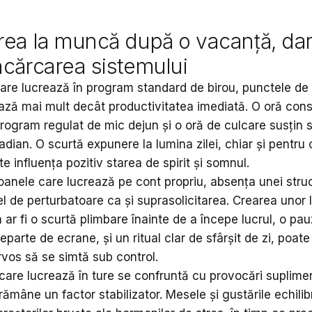
rea la muncă după o vacanță, dar,
ncărcarea sistemului
care lucrează în program standard de birou, punctele de
ează mai mult decât productivitatea imediată. O oră con
program regulat de mic dejun și o oră de culcare susțin s
cadian. O scurtă expunere la lumina zilei, chiar și pentru
e influența pozitiv starea de spirit și somnul.
oanele care lucrează pe cont propriu, absența unei struc
fel de perturbatoare ca și suprasolicitarea. Crearea unor 
ar fi o scurtă plimbare înainte de a începe lucrul, o pa
parte de ecrane, și un ritual clar de sfârșit de zi, poate
rvos să se simtă sub control.
care lucrează în ture se confruntă cu provocări suplime
rămâne un factor stabilizator. Mesele și gustările echilib