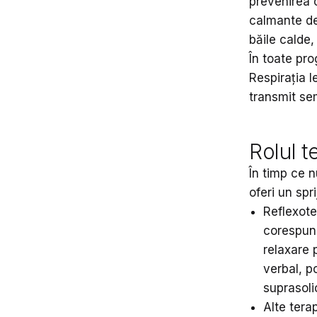
prevenirea c
calmante de 
băile calde,
În toate pro
Respirația l
transmit se
Rolul 
În timp ce 
oferi un spri
Reflexote
corespund
relaxare 
verbal, p
suprasoli
Alte tera