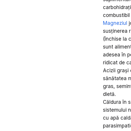
carbohidraț
combustibil 
Magneziul
j
susținerea 
(închise la 
sunt alimen
adesea în pe
ridicat de c
Acizii grași
sănătatea m
gras, seminț
dietă.
Căldura în s
sistemului n
cu apă caldă
parasimpatic