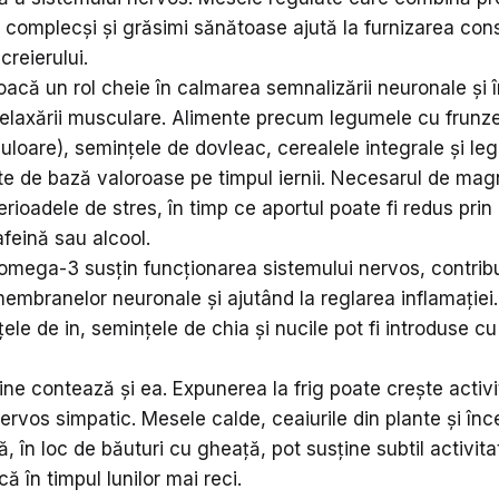
i complecși și grăsimi sănătoase ajută la furnizarea con
creierului.
oacă un rol cheie în calmarea semnalizării neuronale și 
relaxării musculare. Alimente precum legumele cu frunze
culoare), semințele de dovleac, cerealele integrale și l
te de bază valoroase pe timpul iernii. Necesarul de mag
rioadele de stres, în timp ce aportul poate fi redus pri
afeină sau alcool.
 omega-3 susțin funcționarea sistemului nervos, contribu
embranelor neuronale și ajutând la reglarea inflamației.
ele de in, semințele de chia și nucile pot fi introduse cu
ine contează și ea. Expunerea la frig poate crește activ
ervos simpatic. Mesele calde, ceaiurile din plante și înc
, în loc de băuturi cu gheață, pot susține subtil activit
ă în timpul lunilor mai reci.