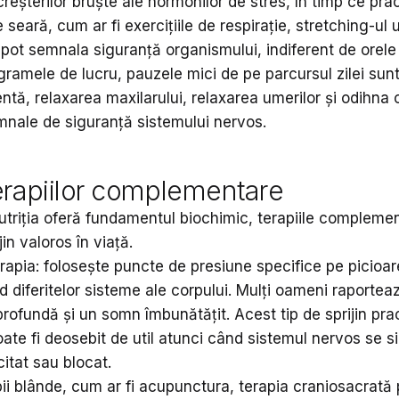
reșterilor bruște ale hormonilor de stres, în timp ce prac
seară, cum ar fi exercițiile de respirație, stretching-ul 
 pot semnala siguranță organismului, indiferent de orele
gramele de lucru, pauzele mici de pe parcursul zilei sunt
entă, relaxarea maxilarului, relaxarea umerilor și odihna 
mnale de siguranță sistemului nervos.
terapiilor complementare
nutriția oferă fundamentul biochimic, terapiile compleme
jin valoros în viață.
rapia: folosește puncte de presiune specifice pe picioar
 diferitelor sisteme ale corpului. Mulți oameni raportea
profundă și un somn îmbunătățit. Acest tip de sprijin pra
oate fi deosebit de util atunci când sistemul nervos se s
citat sau blocat.
pii blânde, cum ar fi acupunctura, terapia craniosacrată 