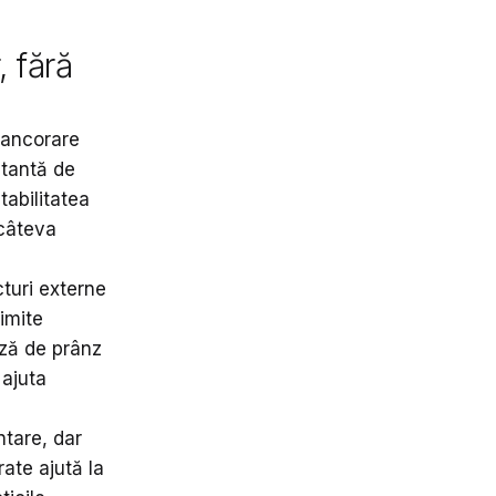
 fără
 ancorare
stantă de
tabilitatea
 câteva
turi externe
limite
uză de prânz
 ajuta
ntare, dar
rate ajută la