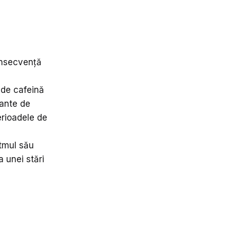
onsecvență
 de cafeină
tante de
erioadele de
itmul său
a unei stări