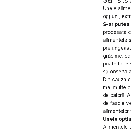
Unele alime
opțiuni, ext
S-ar putea 
procesate c
alimentele 
prelungească
grăsime, sa
poate face 
să observi a
Din cauza ca
mai multe c
de calorii. 
de fasole v
alimentelor 
Unele opți
Alimentele c