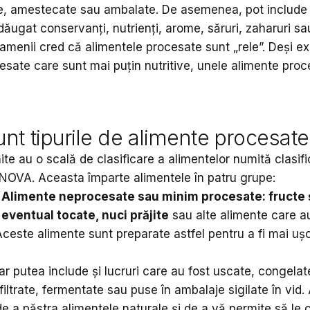
e, amestecate sau ambalate. De asemenea, pot include 
ăugat conservanți, nutrienți, arome, săruri, zaharuri sa
amenii cred că alimentele procesate sunt „rele”. Deși ex
cesate care sunt mai puțin nutritive, unele alimente pro
nt tipurile de alimente procesate
ite au o scală de clasificare a alimentelor numită clasif
 NOVA. Aceasta împarte alimentele în patru grupe:
 Alimente neprocesate sau minim procesate:
fructe
eventual tocate, nuci prăjite
sau alte alimente care a
Aceste alimente sunt preparate astfel pentru a fi mai uș
r putea include și lucruri care au fost uscate, congelat
 filtrate, fermentate sau puse în ambalaje sigilate în vid.
e a păstra alimentele naturale și de a vă permite să le 