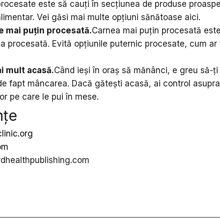
procesate este să cauți în secțiunea de produse proaspe
imentar. Vei găsi mai multe opțiuni sănătoase aici.
e mai puțin procesată.
Carnea mai puțin procesată est
 procesată. Evită opțiunile puternic procesate, cum ar f
i mult acasă.
Când ieși în oraș să mănânci, e greu să-ț
de fapt mâncarea. Dacă gătești acasă, ai control asupra
or pe care le pui în mese.
nțe
inic.org
om
dhealthpublishing.com