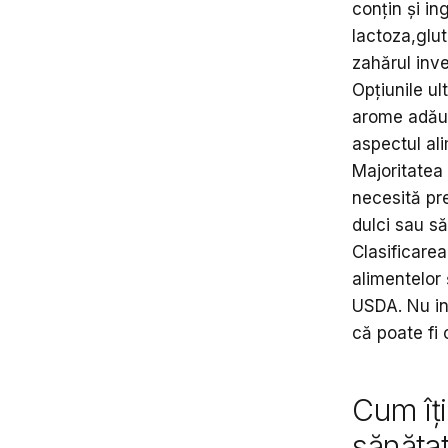
conțin și in
lactoza,glut
zahărul inve
Opțiunile ul
arome adăug
aspectul ali
Majoritatea
necesită pre
dulci sau s
Clasificarea
alimentelor 
USDA. Nu inc
că poate fi 
Cum îț
sănăta