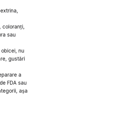
dextrina,
 coloranți,
ura sau
 obicei, nu
re, gustări
reparare a
ă de FDA sau
tegorii, așa