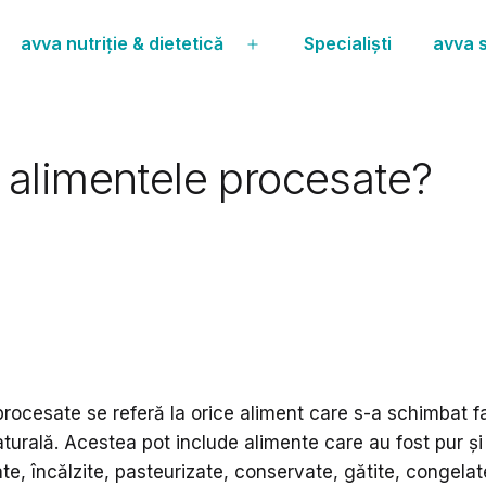
avva nutriție & dietetică
Specialiști
avva s
Deschide
meniul
 alimentele procesate?
procesate se referă la orice aliment care s-a schimbat f
turală. Acestea pot include alimente care au fost pur și
ate, încălzite, pasteurizate, conservate, gătite, congelat