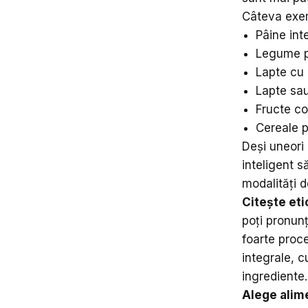
Câteva exem
Pâine int
Legume p
Lapte cu 
Lapte sau
Fructe co
Cereale p
Deși uneori
inteligent s
modalități d
Citește eti
poți pronunț
foarte proce
integrale, c
ingrediente.
Alege alim