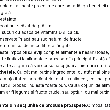
ple de alimente procesate care pot adăuga beneficii m
egrală
retăiate
conținut scăzut de grăsimi
 sucuri cu adaos de vitamina D și calciu
nservate în apă sau suc natural de fructe
entru micul dejun cu fibre adăugate
 este imposibil să eviți complet alimentele nesănătoase,
ă te limitezi la alimentele procesate în principal. Există 
e a te asigura că vei consuma opțiuni alimentare nutriti
chetele.
Cu cât mai puține ingrediente, cu atât mai bin
a majoritatea ingredientelor dintr-un aliment, cel mai pr
sat și probabil nu este foarte bun. Caută opțiuni de ali
um ar fi legume și fructe crude, sau opțiuni cu mai puțin
ente din secțiunile de produse proaspete.
O modalitat