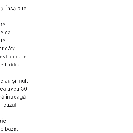
ă. Însă alte
nte
ce ca
 le
ct câtă
est lucru te
fi dificil
e au și mult
utea avea 50
nă întreagă
n cazul
ie.
de bază.