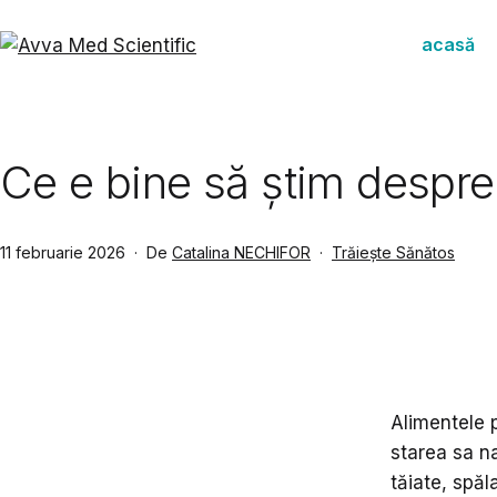
Sari
la
acasă
conținut
Avva
Med
Scientific
Ce e bine să știm despre
Publicat
Din
11 februarie 2026
De
Catalina NECHIFOR
Trăiește Sănătos
categoria
Alimentele 
starea sa na
tăiate, spăl