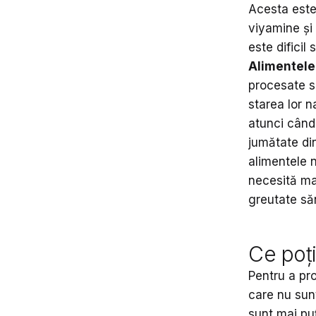
Acesta este
viyamine și 
este dificil
Alimentele
procesate s
starea lor 
atunci când 
jumătate di
alimentele 
necesită mai
greutate să
Ce poț
Pentru a pro
care nu sunt
sunt mai puț