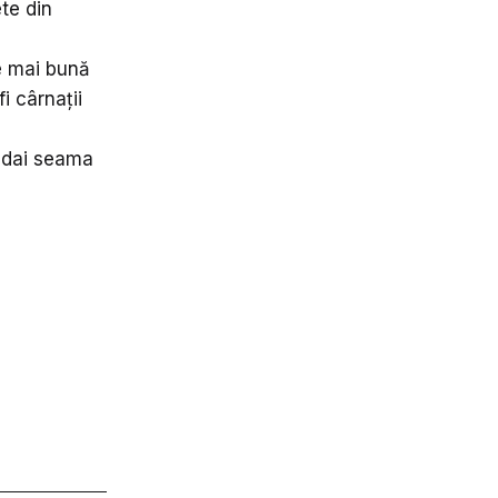
te din
e mai bună
i cârnații
i dai seama