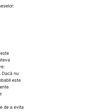
eselor:
 este
câteva
ve:
e. Dacă nu
obabil este
mente
e
e de a evita