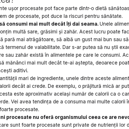
nte ușor procesate pot face parte dintr-o dietă sănătoas
rem de procesate, pot duce la riscuri pentru sănătate.
să consumi mai mult decât îți dai seama
.
Unele alime
onțin multă sare, grăsimi și zahăr. Acest lucru poate fa
să pară mai atrăgătoare, să aibă un gust mai bun sau să
 termenul de valabilitate. Dar s-ar putea să nu știi exa
re sau zahăr există în alimentele pe care le consumi. Ac
să mănânci mai mult decât te-ai aștepta, deoarece poate 
cești aditivi.
ntității mari de ingrediente, unele dintre aceste aliment
alorii decât ai crede. De exemplu, o prăjitură mică ar p
Acesta este aproximativ același număr de calorii ca o ca
erde. Vei avea tendința de a consuma mai multe calorii î
foarte procesate.
uni procesate nu oferă organismului ceea ce are nevo
are sunt foarte procesate sunt private de nutrienții lor 