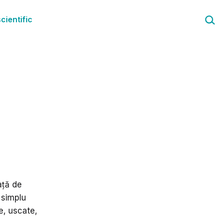
Cau
cientific
ață de
 simplu
e, uscate,