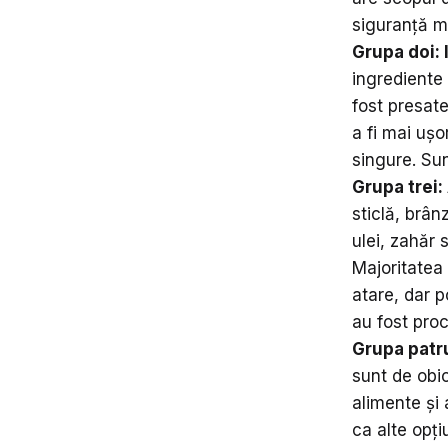
siguranță ma
Grupa doi: 
ingrediente 
fost presat
a fi mai ușo
singure. Sun
Grupa trei
sticlă, brân
ulei, zahăr 
Majoritatea
atare, dar p
au fost proc
Grupa patru
sunt de obic
alimente și 
ca alte opți