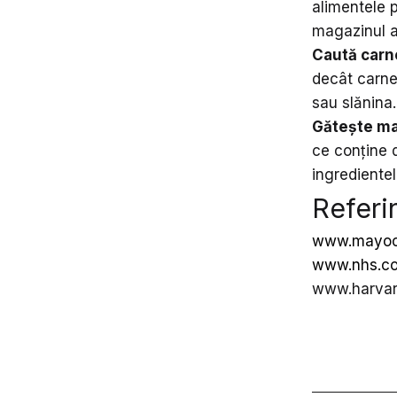
alimentele 
magazinul al
Caută carn
decât carnea
sau slănina.
Gătește ma
ce conține 
ingredientel
Referi
www.mayocl
www.nhs.c
www.harvar