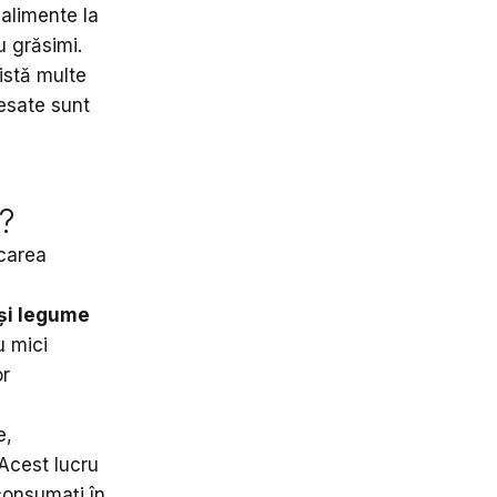
alimente la
u grăsimi.
istă multe
cesate sunt
?
icarea
 și legume
u mici
or
e,
 Acest lucru
consumați în