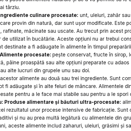
i târziu.
Ingrediente culinare procesate:
unt, uleiuri, zahăr sau
care provin din natură, dar sunt ușor modificate. Este pos
e, rafinate, măcinate sau uscate. Au trecut prin acest p
r de utilizat în bucătărie. Aceste opțiuni nu ar trebui c
t destinate a fi adăugate în alimente în timpul preparări
: Alimente procesate:
pește conservat, fructe în sirop,
ză, pâine proaspătă sau alte opțiuni preparate cu adaos 
sau alte lucruri din grupele unu sau doi.
 acestor alimente au două sau trei ingrediente. Sunt com
ot fi adăugate și în alte feluri de mâncare. Alimentele d
esate pentru a le face mai stabile sau pentru a le spori ca
: Produse alimentare și băuturi ultra-procesate:
ali
ei rezultatul unor procese intensive de fabricație. Sunt 
aditivi și nu au prea multă legătură cu alimentele din gru
uni, aceste alimente includ zaharuri, uleiuri, grăsimi și s