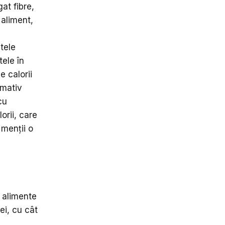
at fibre,
 aliment,
tele
ele în
 calorii
imativ
cu
orii, care
 menții o
a alimente
ei, cu cât