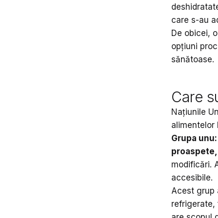
deshidratat
care s-au ad
De obicei, o
opțiuni pro
sănătoase.
Care su
Națiunile Un
alimentelor
Grupa unu:
proaspete, 
modificări. 
accesibile.
Acest grup a
refrigerate,
are scopul d