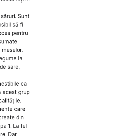
 săruri. Sunt
ibil să fi
roces pentru
onsumate
i meselor.
 legume la
de sare,
estibile ca
in acest grup
litățile.
mente care
create din
pa 1. La fel
are. Dar