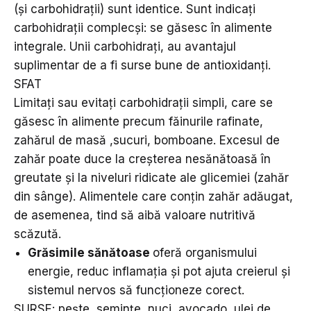
(și carbohidrații) sunt identice. Sunt indicați
carbohidrații complecși: se găsesc în alimente
integrale. Unii carbohidrați, au avantajul
suplimentar de a fi surse bune de antioxidanți.
SFAT
Limitați sau evitați carbohidrații simpli, care se
găsesc în alimente precum făinurile rafinate,
zahărul de masă ,sucuri, bomboane. Excesul de
zahăr poate duce la creșterea nesănătoasă în
greutate și la niveluri ridicate ale glicemiei (zahăr
din sânge). Alimentele care conțin zahăr adăugat,
de asemenea, tind să aibă valoare nutritivă
scăzută.
Grăsimile sănătoase
oferă organismului
energie, reduc inflamația și pot ajuta creierul și
sistemul nervos să funcționeze corect.
SURSE: pește, semințe, nuci, avocado, ulei de