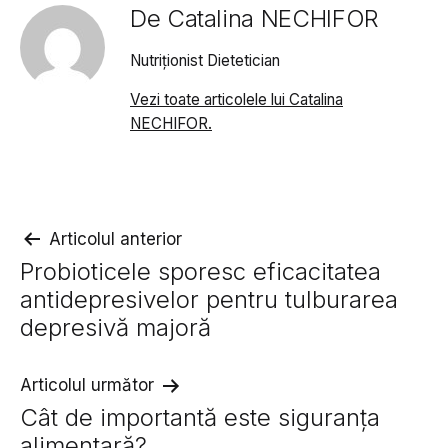
De Catalina NECHIFOR
Nutriționist Dietetician
Vezi toate articolele lui Catalina
NECHIFOR.
Navigare
Articolul anterior
Probioticele sporesc eficacitatea
în
antidepresivelor pentru tulburarea
articole
depresivă majoră
Articolul următor
Cât de importantă este siguranța
alimentară?