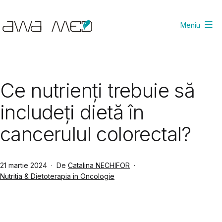
Sari
la
Meniu
conținut
Avva
Med
Scientific
Ce nutrienți trebuie să
includeți dietă în
cancerulul colorectal?
Publicat
21 martie 2024
De
Catalina NECHIFOR
Din
Nutritia & Dietoterapia in Oncologie
categoria