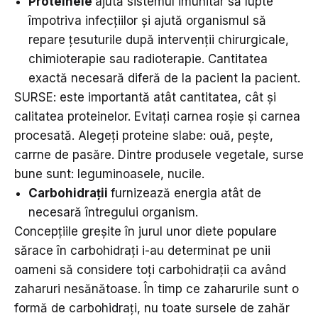
Proteinele
ajută sistemul imunitar să lupte
împotriva infecțiilor și ajută organismul să
repare țesuturile după intervenții chirurgicale,
chimioterapie sau radioterapie. Cantitatea
exactă necesară diferă de la pacient la pacient.
SURSE: este importantă atât cantitatea, cât și
calitatea proteinelor. Evitați carnea roșie și carnea
procesată. Alegeți proteine slabe: ouă, pește,
carrne de pasăre. Dintre produsele vegetale, surse
bune sunt: leguminoasele, nucile.
Carbohidrații
furnizează energia atât de
necesară întregului organism.
Concepțiile greșite în jurul unor diete populare
sărace în carbohidrați i-au determinat pe unii
oameni să considere toți carbohidrații ca având
zaharuri nesănătoase. În timp ce zaharurile sunt o
formă de carbohidrați, nu toate sursele de zahăr