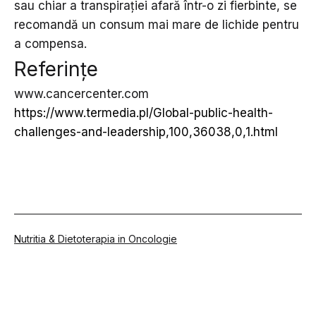
sau chiar a transpirației afară într-o zi fierbinte, se
recomandă un consum mai mare de lichide pentru
a compensa.
Referințe
www.cancercenter.com
https://www.termedia.pl/Global-public-health-
challenges-and-leadership,100,36038,0,1.html
Din
Nutritia & Dietoterapia in Oncologie
categoria