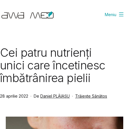
Sari
la
Meniu
conținut
Avva
Med
Scientific
Cei patru nutrienți
unici care încetinesc
îmbătrânirea pielii
Publicat
Din
28 aprilie 2022
De
Daniel PLĂIAȘU
Trăiește Sănătos
categoria