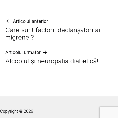
Navigare
Articolul anterior
Care sunt factorii declanșatori ai
în
migrenei?
articole
Articolul următor
Alcoolul și neuropatia diabetică!
Copyright © 2026