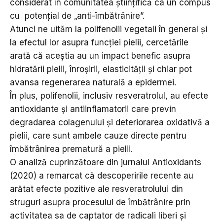
considerat în comunitatea științifică ca un compus
cu potențial de „anti-îmbătrânire”.
Atunci ne uităm la polifenolii vegetali în general și
la efectul lor asupra funcției pielii, cercetările
arată că aceștia au un impact benefic asupra
hidratării pielii, înroșirii, elasticității și chiar pot
avansa regenerarea naturală a epidermei.
În plus, polifenolii, inclusiv resveratrolul, au efecte
antioxidante și antiinflamatorii care previn
degradarea colagenului și deteriorarea oxidativă a
pielii, care sunt ambele cauze directe pentru
îmbătrânirea prematură a pielii.
O analiză cuprinzătoare din jurnalul Antioxidants
(2020) a remarcat că descoperirile recente au
arătat efecte pozitive ale resveratrolului din
struguri asupra procesului de îmbătrânire prin
activitatea sa de captator de radicali liberi și