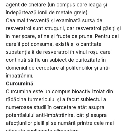
agent de chelare (un compus care leagă și
îndepărtează ionii de metale grele).
Cea mai frecventă și examinată sursă de
resveratrol sunt strugurii, dar resveratrol găsiți și
în merișoare, afine și fructe de prune. Pentru cei
care îl pot consuma, există și o cantitate
substanțială de resveratrol în vinul roșu care
continuă să fie un subiect de curiozitate în
domeniul de cercetare al polifenolilor și anti-
îmbătrânirii.
Curcumină
Curcumina este un compus bioactiv izolat din
rădăcina turmericului și a facut subiectul a
numeroase studii în cercetare atât asupra
potentialului anti-îmbătrânire, cât și asupra
afecțiunilor pielii și se numără printre cele mai
vândute suplimente alimentare.