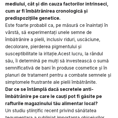
mediului, cât și din cauza factorilor intrinseci,
cum ar fi îmbătrânirea cronologică și
predispozițiile genetice.
Este foarte probabil ca, pe măsură ce înaintați în
vârstă, să experimentați unele semne de
îmbătrânire a pielii, inclusiv riduri, uscăciune,
decolorare, pierderea pigmentului și
susceptibilitate la iritație.Acest lucru, la rândul
său, îi determină pe mulți să investească o sumă
semnificativă de bani în produse cosmetice și în
planuri de tratament pentru a combate semnele și
simptomele frustrante ale pielii îmbătrânite.
Dar ce se întâmplă dacă secretele anti-
îmbătrânire pe care le cauți pot fi găsite pe
rafturile magazinului tău alimentar local?
Un studiu științific recent privind sănătatea
tegumentara a subliniat importanța obiceiurilor