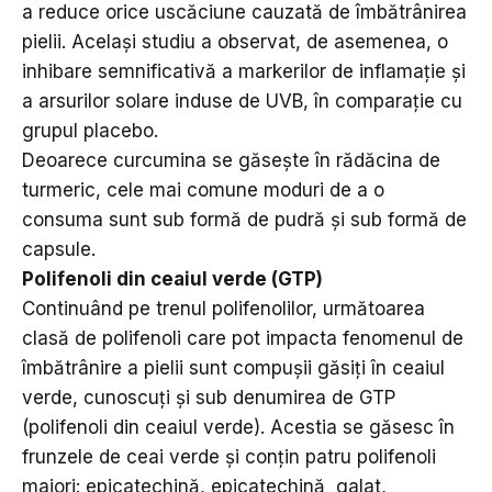
a reduce orice uscăciune cauzată de îmbătrânirea
pielii. Același studiu a observat, de asemenea, o
inhibare semnificativă a markerilor de inflamație și
a arsurilor solare induse de UVB, în comparație cu
grupul placebo.
Deoarece curcumina se găsește în rădăcina de
turmeric, cele mai comune moduri de a o
consuma sunt sub formă de pudră și sub formă de
capsule.
Polifenoli din ceaiul verde (GTP)
Continuând pe trenul polifenolilor, următoarea
clasă de polifenoli care pot impacta fenomenul de
îmbătrânire a pielii sunt compușii găsiți în ceaiul
verde, cunoscuți și sub denumirea de GTP
(polifenoli din ceaiul verde). Acestia se găsesc în
frunzele de ceai verde și conțin patru polifenoli
majori: epicatechină, epicatechină galat,