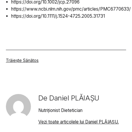
https://doi.org/10.1002/jcp.27096
https://www.ncbi.nlm.nih.gov/pmc/articles/PMC6770633/
https://doi.org/10.1111/j.1524-4725.2005.31731
Din
Trăiește Sănătos
categoria
De Daniel PLĂIAȘU
Nutriționist Dietetician
Vezi toate articolele lui Daniel PLĂIAȘU.