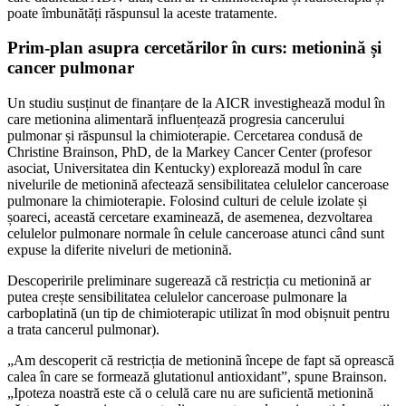
poate îmbunătăți răspunsul la aceste tratamente.
Prim-plan asupra cercetărilor în curs: metionină și
cancer pulmonar
Un studiu susținut de finanțare de la AICR investighează modul în
care metionina alimentară influențează progresia cancerului
pulmonar și răspunsul la chimioterapie. Cercetarea condusă de
Christine Brainson, PhD, de la Markey Cancer Center (profesor
asociat, Universitatea din Kentucky) explorează modul în care
nivelurile de metionină afectează sensibilitatea celulelor canceroase
pulmonare la chimioterapie. Folosind culturi de celule izolate și
șoareci, această cercetare examinează, de asemenea, dezvoltarea
celulelor pulmonare normale în celule canceroase atunci când sunt
expuse la diferite niveluri de metionină.
Descoperirile preliminare sugerează că restricția cu metionină ar
putea crește sensibilitatea celulelor canceroase pulmonare la
carboplatină (un tip de chimioterapic utilizat în mod obișnuit pentru
a trata cancerul pulmonar).
„Am descoperit că restricția de metionină începe de fapt să oprească
calea în care se formează glutationul antioxidant”, spune Brainson.
„Ipoteza noastră este că o celulă care nu are suficientă metionină