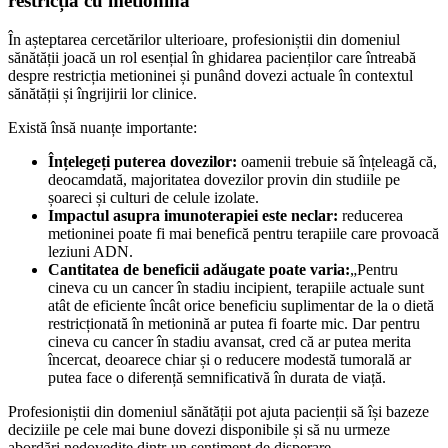
restricția cu metionină
În așteptarea cercetărilor ulterioare, profesioniștii din domeniul
sănătății joacă un rol esențial în ghidarea pacienților care întreabă
despre restricția metioninei și punând dovezi actuale în contextul
sănătății și îngrijirii lor clinice.
Există însă nuanțe importante:
Înțelegeți puterea dovezilor:
oamenii trebuie să înțeleagă că,
deocamdată, majoritatea dovezilor provin din studiile pe
șoareci și culturi de celule izolate.
Impactul asupra imunoterapiei este neclar:
reducerea
metioninei poate fi mai benefică pentru terapiile care provoacă
leziuni ADN.
Cantitatea de beneficii adăugate poate varia:
„Pentru
cineva cu un cancer în stadiu incipient, terapiile actuale sunt
atât de eficiente încât orice beneficiu suplimentar de la o dietă
restricționată în metionină ar putea fi foarte mic. Dar pentru
cineva cu cancer în stadiu avansat, cred că ar putea merita
încercat, deoarece chiar și o reducere modestă tumorală ar
putea face o diferență semnificativă în durata de viață.
Profesioniștii din domeniul sănătății pot ajuta pacienții să își bazeze
deciziile pe cele mai bune dovezi disponibile și să nu urmeze
abordări nedovedite dintr-un sentiment de disperare.