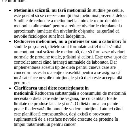
de informare.
Metionină scăzută, nu fără metionină:
în studiile pe celule,
este posibil să se creeze condiții fără metionină prezentă deloc.
Studiile de reducere a metioninei la animale reduc de obicei
metionina alimentară pentru a reduce nivelurile circulante la
aproximativ jumătate din nivelurile obișnuite, asigurând că
nevoile fiziologice sunt încă îndeplinite.
Reducerea metioninei, nu a proteinelor sau a caloriilor:
În
studiile pe șoareci, dietele sunt formulate astfel încât să aibă
un conținut mai scăzut de metionină, dar să furnizeze niveluri
normale de proteine totale, grăsimi și calorii. Este ceva ușor de
controlat atunci când hrănești animalele de laborator. Dar
implementarea acestui tip de dietă pentru cineva care are
cancer ar necesita o atenție deosebită pentru a se asigura că
încă satisface nevoile nutriționale și că dieta este acceptabilă
pentru ei.
Clarificarea unei diete restricționate în
metionină:
Reducerea substanțială a consumului de metionină
necesită o dietă care este fie vegană, fie cu cantități foarte
limitate de produse lactate și ouă. O dietă numai cu plante
poate fi adecvată din punct de vedere nutrițional atunci când
este planificată corespunzător, deși există o provocare
suplimentară de a satisface nevoile crescute de proteine în
timpul tratamentului pentru cancer.