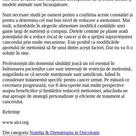
modele animale sunt încurajatoare.
Sunt necesare studii pe oameni pentru a confirma aceste constatări și
pentru a determina cel mai bun nivel de reducere a metioninei. Mai
mult, schimbările în alegerile alimentare modifică cantitățile unei
game largi de nutrienți și compuși. Dietele centrate pe plante arată
potențialul de a reduce riscul de cancer și de a sprijini supraviețuirea
cancerului prin multe mecanisme. Este posibil ca modificările
aportului de metionină să fie unul dintre acești factori. Dar nu va fi o
soluție în sine.
Profesioniștii din domeniul sănătății joacă un rol esențial în
îndrumarea pacienților care sunt interesați de restricția de metionină,
asigurându-se că nevoile nutriționale sunt satisfăcute, luând în
considerare tratamentul specific pentru cancer urmat. Pe măsură ce
cercetarea progresează, vor fi descoperite mai multe perspective
asupra beneficiilor și limitărilor reducerii metioninei, aducându-ne
mai aproape de strategii personalizate și eficiente de tratament al
cancerului.
Referințe
www.aicr.org
Din categoria
Nutritia & Dietoterapia in Oncologie