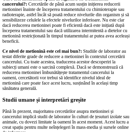
cancerului?:
Cercetările de până acum susțin inițierea reducerii
metioninei înainte de începerea tratamentului cu chimioterapie sau
radioterapie, astfel încât să poată reduce nivelurile din organism și să
sensibilizeze celulele la efectele nivelurilor inferioare. Nu este clar
dacă reducerea metioninei poate fi eficientă dacă este inițiată după
începerea tratamentului sau dacă utilizarea intermitentă a dietelor cu
metionină restricționată în timpul tratamentului ar putea avea aceleași
beneficii.
Ce nivel de metionină este cel mai bun?:
Studiile de laborator au
testat diferite grade de reducere a metioninei în contextul cercetării
cancerului. Cu toate acestea, traducerea acestor descoperiri la
subiecți umani este o sarcină complexă. Dacă se demonstrează că
reducerea metioninei îmbunătățește tratamentul cancerului la
oameni, cercetătorii vor trebui să identifice nivelul ideal de
metionină care poate face acest lucru, susținând în același timp
sănătatea generală.
Studii umane și interpretări greșite
Până în prezent, majoritatea cercetărilor asupra metioninei și
cancerului implică studii de laborator în culturi de țesuturi izolate sau
animale, cu dovezi limitate la oameni în acest moment. Acest lucru a
creat spațiu pentru multe neînțelegeri în mass-media și sursele online