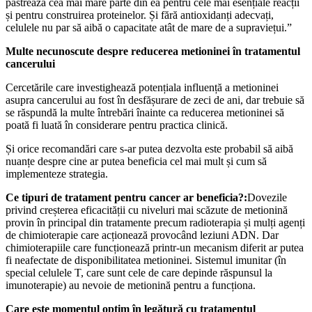
păstrează cea mai mare parte din ea pentru cele mai esențiale reacții
și pentru construirea proteinelor. Și fără antioxidanți adecvați,
celulele nu par să aibă o capacitate atât de mare de a supraviețui.”
Multe necunoscute despre reducerea metioninei în tratamentul
cancerului
Cercetările care investighează potențiala influență a metioninei
asupra cancerului au fost în desfășurare de zeci de ani, dar trebuie să
se răspundă la multe întrebări înainte ca reducerea metioninei să
poată fi luată în considerare pentru practica clinică.
Și orice recomandări care s-ar putea dezvolta este probabil să aibă
nuanțe despre cine ar putea beneficia cel mai mult și cum să
implementeze strategia.
Ce tipuri de tratament pentru cancer ar beneficia?:
Dovezile
privind creșterea eficacității cu niveluri mai scăzute de metionină
provin în principal din tratamente precum radioterapia și mulți agenți
de chimioterapie care acționează provocând leziuni ADN. Dar
chimioterapiile care funcționează printr-un mecanism diferit ar putea
fi neafectate de disponibilitatea metioninei. Sistemul imunitar (în
special celulele T, care sunt cele de care depinde răspunsul la
imunoterapie) au nevoie de metionină pentru a funcționa.
Care este momentul optim în legătură cu tratamentul