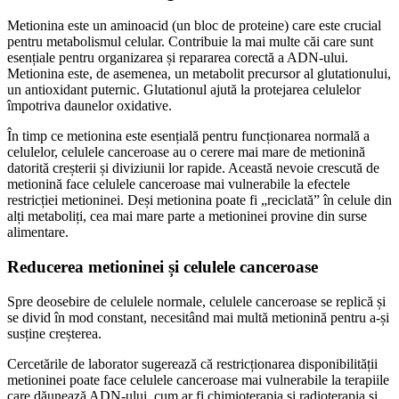
Metionina este un aminoacid (un bloc de proteine) care este crucial
pentru metabolismul celular. Contribuie la mai multe căi care sunt
esențiale pentru organizarea și repararea corectă a ADN-ului.
Metionina este, de asemenea, un metabolit precursor al glutationului,
un antioxidant puternic. Glutationul ajută la protejarea celulelor
împotriva daunelor oxidative.
În timp ce metionina este esențială pentru funcționarea normală a
celulelor, celulele canceroase au o cerere mai mare de metionină
datorită creșterii și diviziunii lor rapide. Această nevoie crescută de
metionină face celulele canceroase mai vulnerabile la efectele
restricției metioninei. Deși metionina poate fi „reciclată” în celule din
alți metaboliți, cea mai mare parte a metioninei provine din surse
alimentare.
Reducerea metioninei și celulele canceroase
Spre deosebire de celulele normale, celulele canceroase se replică și
se divid în mod constant, necesitând mai multă metionină pentru a-și
susține creșterea.
Cercetările de laborator sugerează că restricționarea disponibilității
metioninei poate face celulele canceroase mai vulnerabile la terapiile
care dăunează ADN-ului, cum ar fi chimioterapia și radioterapia și