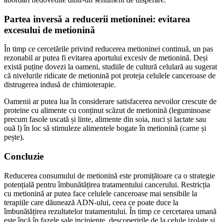
Partea inversă a reducerii metioninei: evitarea
excesului de metionină
În timp ce cercetările privind reducerea metioninei continuă, un pas
rezonabil ar putea fi evitarea aportului excesiv de metionină. Deși
există puține dovezi la oameni, studiile de cultură celulară au sugerat
că nivelurile ridicate de metionină pot proteja celulele canceroase de
distrugerea indusă de chimioterapie.
Oamenii ar putea lua în considerare satisfacerea nevoilor crescute de
proteine cu alimente cu conținut scăzut de metionină (leguminoase
precum fasole uscată și linte, alimente din soia, nuci și lactate sau
ouă l) în loc să stimuleze alimentele bogate în metionină (carne și
pește).
Concluzie
Reducerea consumului de metionină este promițătoare ca o strategie
potențială pentru îmbunătățirea tratamentului cancerului. Restricția
cu metionină ar putea face celulele canceroase mai sensibile la
terapiile care dăunează ADN-ului, ceea ce poate duce la
îmbunătățirea rezultatelor tratamentului. În timp ce cercetarea umană
este încă în fazele sale incipiente, descoperirile de la celule izolate și