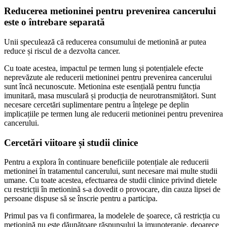
Reducerea metioninei pentru prevenirea cancerului
este o întrebare separată
Unii speculează că reducerea consumului de metionină ar putea
reduce și riscul de a dezvolta cancer.
Cu toate acestea, impactul pe termen lung și potențialele efecte
neprevăzute ale reducerii metioninei pentru prevenirea cancerului
sunt încă necunoscute. Metionina este esențială pentru funcția
imunitară, masa musculară și producția de neurotransmițători. Sunt
necesare cercetări suplimentare pentru a înțelege pe deplin
implicațiile pe termen lung ale reducerii metioninei pentru prevenirea
cancerului.
Cercetări viitoare și studii clinice
Pentru a explora în continuare beneficiile potențiale ale reducerii
metioninei în tratamentul cancerului, sunt necesare mai multe studii
umane. Cu toate acestea, efectuarea de studii clinice privind dietele
cu restricții în metionină s-a dovedit o provocare, din cauza lipsei de
persoane dispuse să se înscrie pentru a participa.
Primul pas va fi confirmarea, la modelele de șoarece, că restricția cu
metionină nu este dăunătoare răspunsului la imunoterapie, deoarece