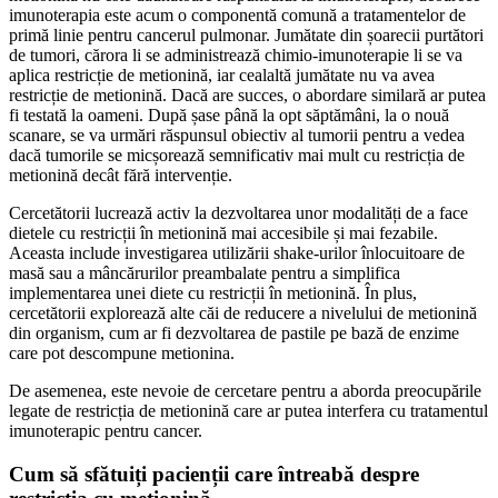
imunoterapia este acum o componentă comună a tratamentelor de
primă linie pentru cancerul pulmonar. Jumătate din șoarecii purtători
de tumori, cărora li se administrează chimio-imunoterapie li se va
aplica restricție de metionină, iar cealaltă jumătate nu va avea
restricție de metionină. Dacă are succes, o abordare similară ar putea
fi testată la oameni. După șase până la opt săptămâni, la o nouă
scanare, se va urmări răspunsul obiectiv al tumorii pentru a vedea
dacă tumorile se micșorează semnificativ mai mult cu restricția de
metionină decât fără intervenție.
Cercetătorii lucrează activ la dezvoltarea unor modalități de a face
dietele cu restricții în metionină mai accesibile și mai fezabile.
Aceasta include investigarea utilizării shake-urilor înlocuitoare de
masă sau a mâncărurilor preambalate pentru a simplifica
implementarea unei diete cu restricții în metionină. În plus,
cercetătorii explorează alte căi de reducere a nivelului de metionină
din organism, cum ar fi dezvoltarea de pastile pe bază de enzime
care pot descompune metionina.
De asemenea, este nevoie de cercetare pentru a aborda preocupările
legate de restricția de metionină care ar putea interfera cu tratamentul
imunoterapic pentru cancer.
Cum să sfătuiți pacienții care întreabă despre