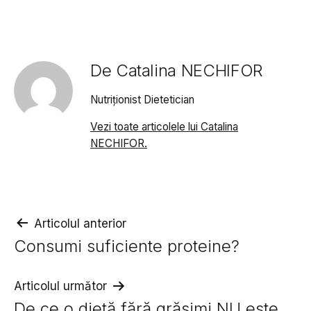
De Catalina NECHIFOR
Nutriționist Dietetician
Vezi toate articolele lui Catalina
NECHIFOR.
Navigare
Articolul anterior
Consumi suficiente proteine?
în
articole
Articolul următor
De ce o dietă fără grăsimi NU este