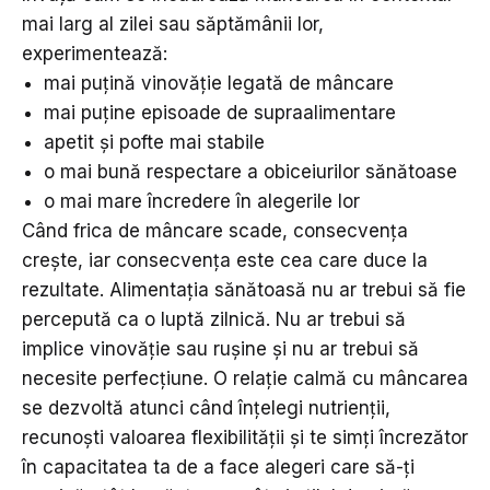
mai larg al zilei sau săptămânii lor,
experimentează:
mai puțină vinovăție legată de mâncare
mai puține episoade de supraalimentare
apetit și pofte mai stabile
o mai bună respectare a obiceiurilor sănătoase
o mai mare încredere în alegerile lor
Când frica de mâncare scade, consecvența
crește, iar consecvența este cea care duce la
rezultate. Alimentația sănătoasă nu ar trebui să fie
percepută ca o luptă zilnică. Nu ar trebui să
implice vinovăție sau rușine și nu ar trebui să
necesite perfecțiune. O relație calmă cu mâncarea
se dezvoltă atunci când înțelegi nutrienții,
recunoști valoarea flexibilității și te simți încrezător
în capacitatea ta de a face alegeri care să-ți