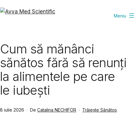
Sari
la
Meniu
Avva
conținut
Med
Scientific
Cum să mănânci
sănătos fără să renunți
la alimentele pe care
le iubești
Publicat
Din
8 iulie 2026
De
Catalina NECHIFOR
Trăiește Sănătos
categoria