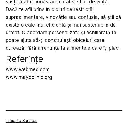
susțină atât bunăstarea, cât și stilul de viață.
Dacă te afli prins în cicluri de restricții,
supraalimentare, vinovăție sau confuzie, să știi că
există o cale mai eficientă și mai sustenabilă de
urmat. O abordare personalizată și echilibrată te
poate ajuta să-ți construiești obiceiuri care
durează, fără a renunța la alimentele care îți plac.
Referințe
www,webmed.com
www.mayoclinic.org
Din
Trăiește Sănătos
categoria