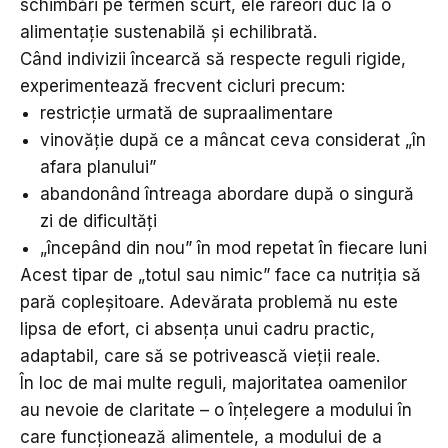
schimbări pe termen scurt, ele rareori duc la o
alimentație sustenabilă și echilibrată.
Când indivizii încearcă să respecte reguli rigide,
experimentează frecvent cicluri precum:
restricție urmată de supraalimentare
vinovăție după ce a mâncat ceva considerat „în
afara planului”
abandonând întreaga abordare după o singură
zi de dificultăți
„începând din nou” în mod repetat în fiecare luni
Acest tipar de „totul sau nimic” face ca nutriția să
pară copleșitoare. Adevărata problemă nu este
lipsa de efort, ci absența unui cadru practic,
adaptabil, care să se potrivească vieții reale.
În loc de mai multe reguli, majoritatea oamenilor
au nevoie de claritate – o înțelegere a modului în
care funcționează alimentele, a modului de a