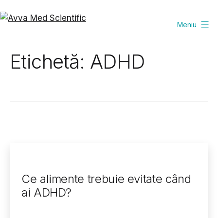
Sari
la
Meniu
Avva
conținut
Med
Etichetă:
ADHD
Scientific
Ce alimente trebuie evitate când
ai ADHD?