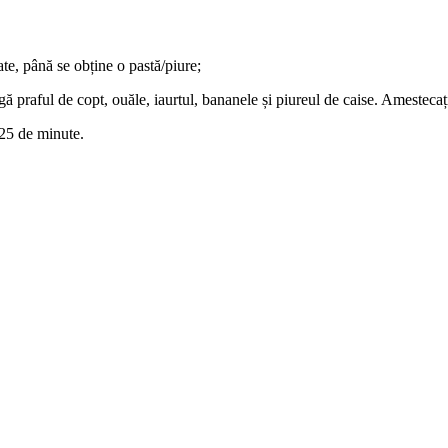
ate, până se obține o pastă/piure;
 praful de copt, ouăle, iaurtul, bananele și piureul de caise. Amestecați
 25 de minute.