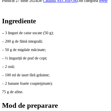
Publicat
27 iunie 2024
De
Catalina NECHIFOR
Din categoria
rețete
Ingrediente
–
3 linguri de caise uscate (50 g);
– 200 g de făină integrală;
– 50 g de migdale măcinate;
– ½ linguriță de praf de copt;
– 2 ouă;
– 100 ml de iaurt fără grăsime;
– 2 banane foarte coapte(pisate);
75 g de afine.
Mod de preparare