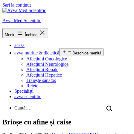
Sari la conținut
Avva Med Scientific
Meniu
Închide
acasă
avva nutriție & dietetică
Deschide meniul
Afecțiuni Oncologice
Afecțiuni Neurologice
Afecțiuni Renale
Afecțiuni Hepatice
Trăiește sănătos
Rețete
Specialiști
avva scientific
Caută…
Brioșe cu afine și caise