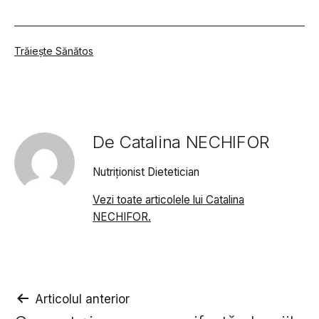
Din
Trăiește Sănătos
categoria
De Catalina NECHIFOR
Nutriționist Dietetician
Vezi toate articolele lui Catalina
NECHIFOR.
Navigare
Articolul anterior