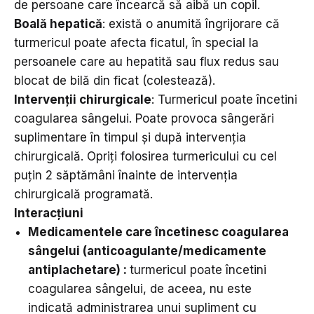
de persoane care încearcă să aibă un copil.
Boală hepatică
: există o anumită îngrijorare că
turmericul poate afecta ficatul, în special la
persoanele care au hepatită sau flux redus sau
blocat de bilă din ficat (colestează).
Intervenții chirurgicale
: Turmericul poate încetini
coagularea sângelui. Poate provoca sângerări
suplimentare în timpul și după intervenția
chirurgicală. Opriți folosirea turmericului cu cel
puțin 2 săptămâni înainte de intervenția
chirurgicală programată.
I
nteracțiuni
Medicamentele care încetinesc coagularea
sângelui (anticoagulante/medicamente
antiplachetare) :
turmericul poate încetini
coagularea sângelui, de aceea, nu este
indicată administrarea unui supliment cu