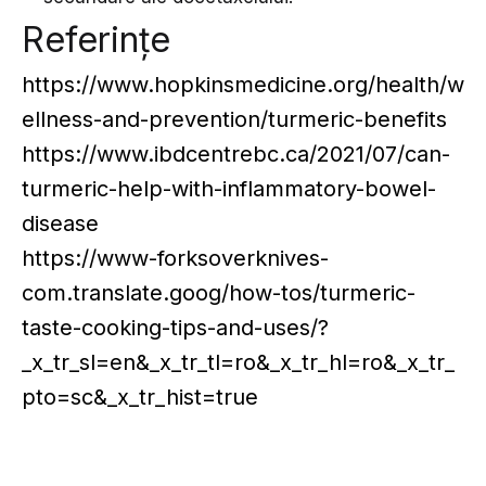
Referințe
https://www.hopkinsmedicine.org/health/w
ellness-and-prevention/turmeric-benefits
https://www.ibdcentrebc.ca/2021/07/can-
turmeric-help-with-inflammatory-bowel-
disease
https://www-forksoverknives-
com.translate.goog/how-tos/turmeric-
taste-cooking-tips-and-uses/?
_x_tr_sl=en&_x_tr_tl=ro&_x_tr_hl=ro&_x_tr_
pto=sc&_x_tr_hist=true