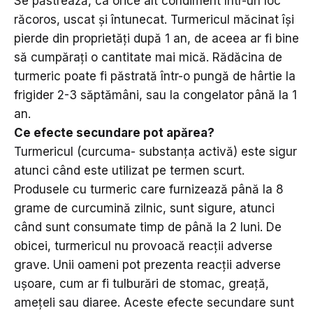
Se păstrează, ca orice alt condiment într-un loc
răcoros, uscat și întunecat. Turmericul măcinat își
pierde din proprietăți după 1 an, de aceea ar fi bine
să cumpărați o cantitate mai mică. Rădăcina de
turmeric poate fi păstrată într-o pungă de hârtie la
frigider 2-3 săptămâni, sau la congelator până la 1
an.
Ce efecte secundare pot apărea?
Turmericul (curcuma- substanța activă) este sigur
atunci când este utilizat pe termen scurt.
Produsele cu turmeric care furnizează până la 8
grame de curcumină zilnic, sunt sigure, atunci
când sunt consumate timp de până la 2 luni. De
obicei, turmericul nu provoacă reacții adverse
grave. Unii oameni pot prezenta reacții adverse
ușoare, cum ar fi tulburări de stomac, greață,
amețeli sau diaree. Aceste efecte secundare sunt