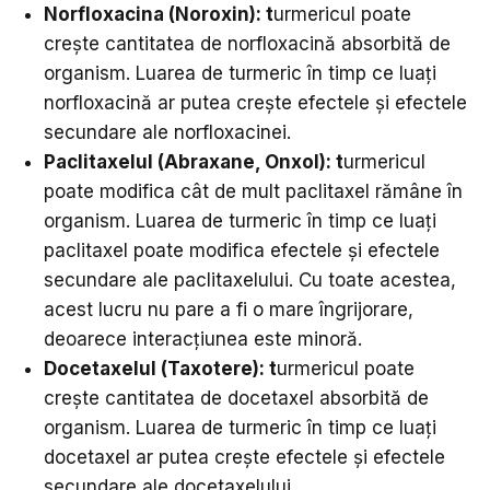
N
orfloxacina (Noroxin):
t
urmericul poate
crește cantitatea de norfloxacină absorbită de
organism. Luarea de turmeric în timp ce luați
norfloxacină ar putea crește efectele și efectele
secundare ale norfloxacinei.
Paclitaxelul (Abraxane, Onxol):
t
urmericul
poate modifica cât de mult paclitaxel rămâne în
organism. Luarea de turmeric în timp ce luați
paclitaxel poate modifica efectele și efectele
secundare ale paclitaxelului. Cu toate acestea,
acest lucru nu pare a fi o mare îngrijorare,
deoarece interacțiunea este minoră.
Docetaxelul (Taxotere):
t
urmericul poate
crește cantitatea de docetaxel absorbită de
organism. Luarea de turmeric în timp ce luați
docetaxel ar putea crește efectele și efectele
secundare ale docetaxelului.