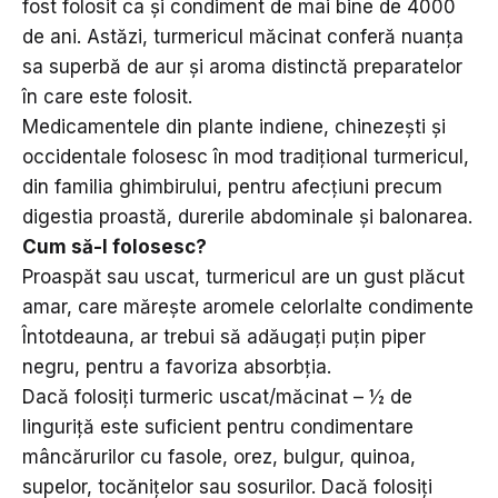
fost folosit ca și condiment de mai bine de 4000
de ani. Astăzi, turmericul măcinat conferă nuanța
sa superbă de aur și aroma distinctă preparatelor
în care este folosit.
Medicamentele din plante indiene, chinezești și
occidentale folosesc în mod tradițional turmericul,
din familia ghimbirului, pentru afecțiuni precum
digestia proastă, durerile abdominale și balonarea.
Cum să-l folosesc?
Proaspăt sau uscat, turmericul are un gust plăcut
amar, care mărește aromele celorlalte condimente
Întotdeauna, ar trebui să adăugați puțin piper
negru, pentru a favoriza absorbția.
Dacă folosiți turmeric uscat/măcinat – ½ de
linguriță este suficient pentru condimentare
mâncărurilor cu fasole, orez, bulgur, quinoa,
supelor, tocănițelor sau sosurilor. Dacă folosiți