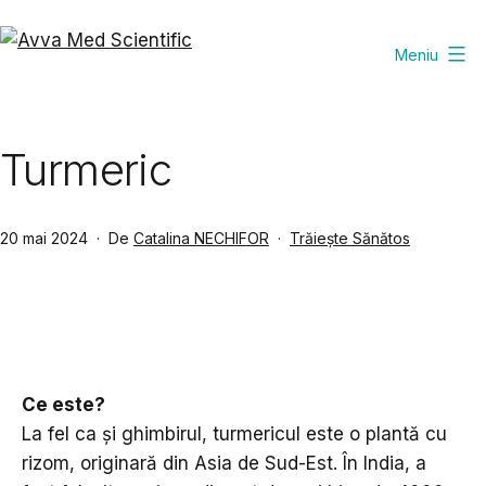
Sari
la
Meniu
Avva
conținut
Med
Scientific
Turmeric
Publicat
Din
20 mai 2024
De
Catalina NECHIFOR
Trăiește Sănătos
categoria
Ce este?
La fel ca și ghimbirul, turmericul este o plantă cu
rizom, originară din Asia de Sud-Est. În India, a