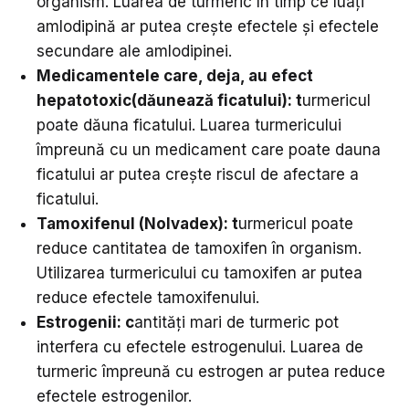
organism. Luarea de turmeric în timp ce luați
amlodipină ar putea crește efectele și efectele
secundare ale amlodipinei.
Medicamentele care,
deja, au efect
hepatotoxic(dăunează ficatului): t
urmericul
poate dăuna ficatului. Luarea turmericului
împreună cu un medicament care poate dauna
ficatului ar putea crește riscul de afectare a
ficatului.
Tamoxifenul (Nolvadex):
t
urmericul poate
reduce cantitatea de tamoxifen în organism.
Utilizarea turmericului cu tamoxifen ar putea
reduce efectele tamoxifenului.
E
strogenii:
c
antități mari de turmeric pot
interfera cu efectele estrogenului. Luarea de
turmeric împreună cu estrogen ar putea reduce
efectele estrogenilor.