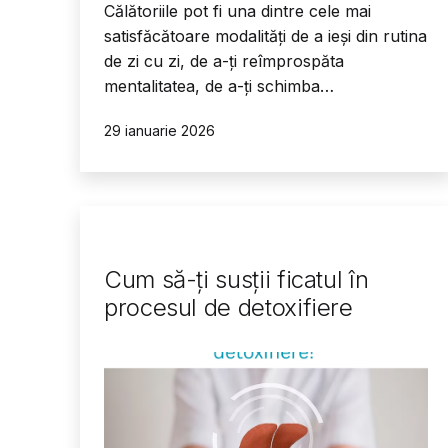
Călătoriile pot fi una dintre cele mai
satisfăcătoare modalități de a ieși din rutina
de zi cu zi, de a-ți reîmprospăta
mentalitatea, de a-ți schimba…
Publicat
29 ianuarie 2026
Cum să-ți susții ficatul în
procesul de detoxifiere