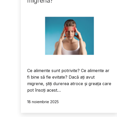
migrena?
Ce alimente sunt potrivite? Ce alimente ar
fi bine să fie evitate? Dacă ați avut
migrene, știți durerea atroce și greața care
pot însoți acest…
Publicat
18 noiembrie 2025