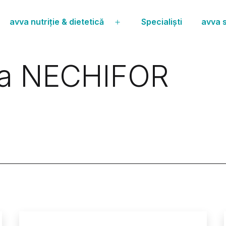
avva nutriție & dietetică
Specialiști
avva s
Deschide
meniul
na NECHIFOR