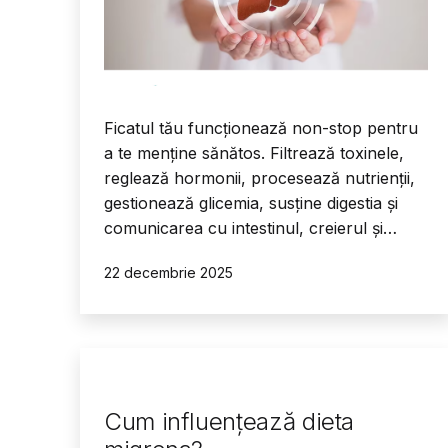
Ficatul tău funcționează non-stop pentru
a te menține sănătos. Filtrează toxinele,
reglează hormonii, procesează nutrienții,
gestionează glicemia, susține digestia și
comunicarea cu intestinul, creierul și…
Publicat
22 decembrie 2025
Cum influențează dieta